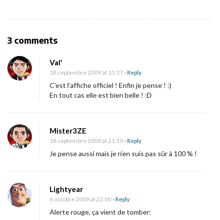
v
i
g
O
3 comments
a
n
t
Val'
L
i
18 septembre 2009 at 15:37
- Reply
’
o
C’est l’affiche officiel ! Enfin je pense ! :)
a
En tout cas elle est bien belle ! :D
n
f
f
Mister3ZE
i
18 septembre 2009 at 21:50
- Reply
c
Je pense aussi mais je n’en suis pas sûr à 100 % !
h
e
(
Lightyear
f
6 octobre 2009 at 22:00
- Reply
i
Alerte rouge, ça vient de tomber: