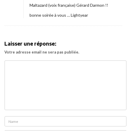
n
Maltazard (voix française) Gérard Darmon !!
a
bonne soirée à vous … Lightyear
l
e
?
)
Laisser une réponse:
p
Votre adresse email ne sera pas publiée.
o
u
r
«
A
r
t
h
u