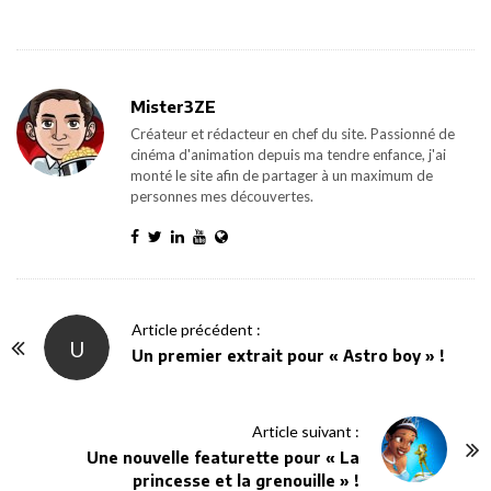
Mister3ZE
Créateur et rédacteur en chef du site. Passionné de
cinéma d'animation depuis ma tendre enfance, j'ai
monté le site afin de partager à un maximum de
personnes mes découvertes.
P
Article précédent :
U
o
Un premier extrait pour « Astro boy » !
s
t
Article suivant :
N
Une nouvelle featurette pour « La
a
princesse et la grenouille » !