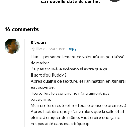
v
sa nouvelle date de sortie.
i
g
a
O
14 comments
t
n
i
Rizwan
[
9 juillet 2009 at 14:28
- Reply
o
C
Hum… personnellement ce volet m’a un peu laissé
n
r
de marbre.
J’ai pas trouvé le scénario si extra que ça.
i
Il sort d’où Ruddy ?
t
Après qualité de texture, et l’animation en général
i
est superbe.
Toute fois le scénario ne m’a vraiment pas
q
passionné.
u
Mon préféré reste et restera je pense le premier. :)
e
Après faut dire que je l’ai vu alors que la salle était
pleine à craquer de môme. Faut croire que ça ne
c
m’a pas aidé dans ma critique :p
i
n