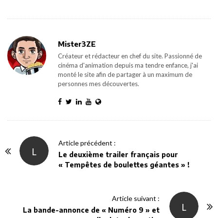
Mister3ZE
Créateur et rédacteur en chef du site. Passionné de
cinéma d'animation depuis ma tendre enfance, j'ai
monté le site afin de partager à un maximum de
personnes mes découvertes.
P
Article précédent :
L
o
Le deuxième trailer français pour
« Tempêtes de boulettes géantes » !
s
t
N
Article suivant :
L
a
La bande-annonce de « Numéro 9 » et