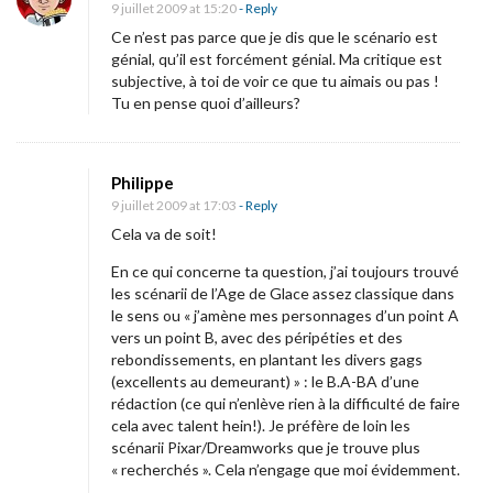
9 juillet 2009 at 15:20
- Reply
Ce n’est pas parce que je dis que le scénario est
génial, qu’il est forcément génial. Ma critique est
subjective, à toi de voir ce que tu aimais ou pas !
Tu en pense quoi d’ailleurs?
Philippe
9 juillet 2009 at 17:03
- Reply
Cela va de soit!
En ce qui concerne ta question, j’ai toujours trouvé
les scénarii de l’Age de Glace assez classique dans
le sens ou « j’amène mes personnages d’un point A
vers un point B, avec des péripéties et des
rebondissements, en plantant les divers gags
(excellents au demeurant) » : le B.A-BA d’une
rédaction (ce qui n’enlève rien à la difficulté de faire
cela avec talent hein!). Je préfère de loin les
scénarii Pixar/Dreamworks que je trouve plus
« recherchés ». Cela n’engage que moi évidemment.