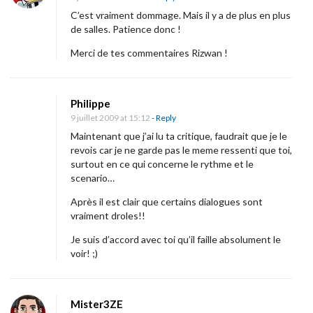
3
C’est vraiment dommage. Mais il y a de plus en plus
.
de salles. Patience donc !
Merci de tes commentaires Rizwan !
Philippe
9 juillet 2009 at 15:12
- Reply
Maintenant que j’ai lu ta critique, faudrait que je le
revois car je ne garde pas le meme ressenti que toi,
surtout en ce qui concerne le rythme et le
scenario…
Après il est clair que certains dialogues sont
vraiment droles!!
Je suis d’accord avec toi qu’il faille absolument le
voir! ;)
Mister3ZE