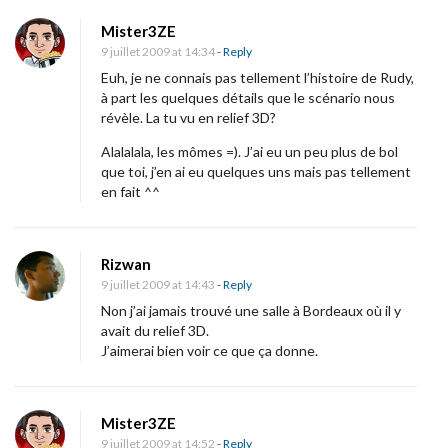
é
Mister3ZE
m
9 juillet 2009 at 14:34
- Reply
a
Euh, je ne connais pas tellement l’histoire de Rudy,
à part les quelques détails que le scénario nous
]
révèle. La tu vu en relief 3D?
L
Alalalala, les mômes =). J’ai eu un peu plus de bol
’
que toi, j’en ai eu quelques uns mais pas tellement
â
en fait ^^
g
e
Rizwan
d
9 juillet 2009 at 14:43
- Reply
e
Non j’ai jamais trouvé une salle à Bordeaux où il y
g
avait du relief 3D.
l
J’aimerai bien voir ce que ça donne.
a
c
Mister3ZE
e
9 juillet 2009 at 14:52
- Reply