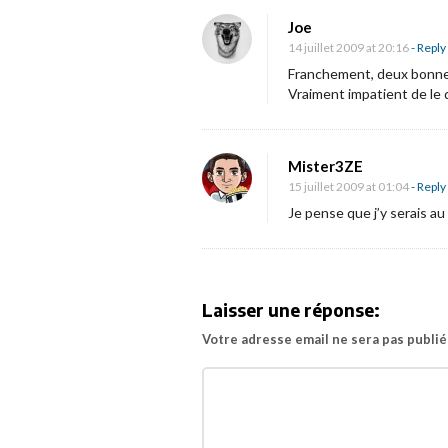
n
Joe
o
14 juillet 2009 at 20:16
- Reply
u
Franchement, deux bonnes
Vraiment impatient de le 
v
e
l
Mister3ZE
l
15 juillet 2009 at 01:04
- Reply
e
Je pense que j’y serais au 
d
a
t
Laisser une réponse:
e
d
Votre adresse email ne sera pas publié
e
s
o