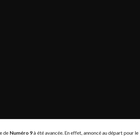
ie de
Numéro 9
à été avancée. En effet, annoncé au départ pour l