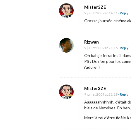
d
Mister3ZE
e
9 juillet 2009 at 14:51
- Reply
«
Grosse journée cinéma alo
N
u
Rizwan
9 juillet 2009 at 21:16
- Reply
m
Oh bah je ferrai les 2 dan
é
PS : De rien pour les co
r
j’adore ;)
o
9
Mister3ZE
9 juillet 2009 at 21:19
- Reply
»
Aaaaaaahhhhhh, c’était do
e
biais de Netvibes. Eh ben,
t
Merci à toi d’être fidèle 
s
a