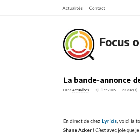
Actualités
Contact
Focus o
La bande-annonce de 
Dans
Actualités
9 juillet 2009
23 vue(s)
En direct de chez
Lyricis
, voici la
Shane Acker
! C’est avec joie que j