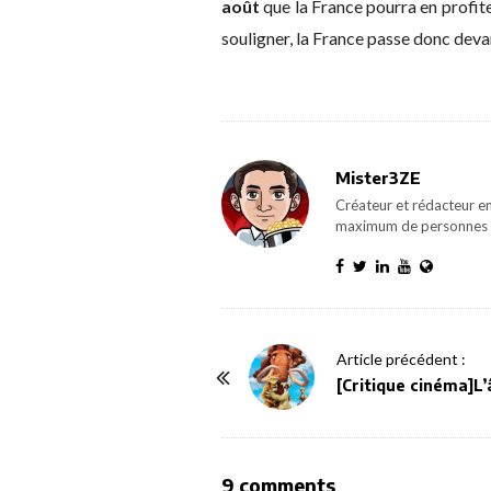
août
que la France pourra en profite
souligner, la France passe donc deva
Mister3ZE
Créateur et rédacteur en
maximum de personnes 
P
Article précédent :
o
[Critique cinéma]L’
s
t
N
O
9 comments