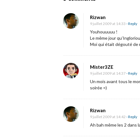
a
n
v
L
Rizwan
i
a
9 juillet 2009 at 14:33
- Reply
g
b
Youhouuuuu !
a
Le même jour qu’Ingloriou
a
Moi qui était dégouté de 
t
n
i
d
o
e
Mister3ZE
n
-
9 juillet 2009 at 14:37
- Reply
Un mois avant tous le mond
a
soirée =)
n
n
o
Rizwan
n
9 juillet 2009 at 14:42
- Reply
c
Ah bah même les 2 dans la 
e