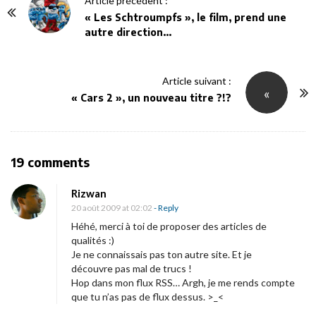
Article précédent :
o
« Les Schtroumpfs », le film, prend une
autre direction…
s
t
N
Article suivant :
«
a
« Cars 2 », un nouveau titre ?!?
v
i
g
O
19 comments
a
n
t
Rizwan
L
i
20 août 2009 at 02:02
- Reply
e
o
Héhé, merci à toi de proposer des articles de
b
qualités :)
n
Je ne connaissais pas ton autre site. Et je
o
découvre pas mal de trucs !
n
Hop dans mon flux RSS… Argh, je me rends compte
h
que tu n’as pas de flux dessus. >_<
e