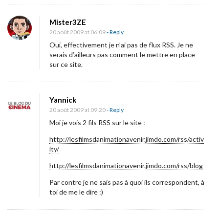
u
Mister3ZE
r
20 août 2009 at 06:09
- Reply
l
Oui, effectivement je n’ai pas de flux RSS. Je ne
e
serais d’ailleurs pas comment le mettre en place
p
sur ce site.
l
u
Yannick
s
20 août 2009 at 09:20
- Reply
d
Moi je vois 2 fils RSS sur le site :
o
http://lesfilmsdanimationavenir.jimdo.com/rss/activ
u
ity/
x
http://lesfilmsdanimationavenir.jimdo.com/rss/blog
e
s
Par contre je ne sais pas à quoi ils correspondent, à
toi de me le dire :)
t
c