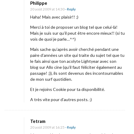
Philippe
20 août 2009 at 14:30
- Reply
Haha! Mais avec plaisir!! ;)
Merci à toi de proposer un blog tel que celui-là!
Mais je suis sur qu’il peut être encore mieux!! (si tu
vois de quoi je parle…^^)
Mais sache qu’après avoir cherché pendant une
paire d’années un site qui traite du sujet tel que tu
le fais ainsi que ton acolyte Lightyear avec son
blog sur Allo cine (qu’il faut féliciter également au
passage! ;)), ils sont devenus des incontournables
de mon surf quotidien.
Et je rejoins Cookie pour ta disponibilité.
A très vite pour d’autres posts. ;)
Tetram
20 août 2009 at 16:25
- Reply