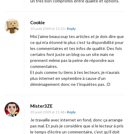
un très bon compromis entre qualité et options.
J
a
c
Cookie
20 août 2009 at 11:20
- Reply
q
Moi j’aime beaucoup tes articles et je dois dire que
u
ce qui m’a étonné le plus c’est ta disponibilité pour
e
les commentaires et tes infos de qualité. Des fois
s
certains font juste un blog ou un site mais ne
prennent même pas la peine de répondre aux
D
commentaires.
e
Et puis comme tu tiens à tes lecteurs, je n’aurais
l
plus internet en septembre à cause d’un
déménagement donc ne t’inquiètes pas. :D
i
l
l
Mister3ZE
e
20 août 2009 at 11:48
- Reply
)
Je travaille avec internet en fond, donc ça arrange
pas mal. Et puis je considère que si le lecteur à pris
.
le temps d’écrire un commentaire, c’est qu’il doit