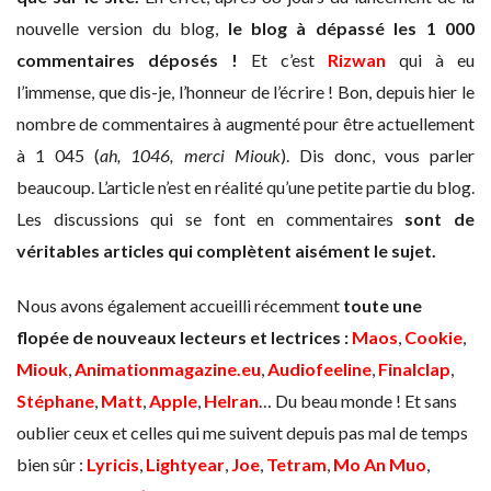
nouvelle version du blog,
le blog à dépassé les 1 000
commentaires déposés !
Et c’est
Rizwan
qui à eu
l’immense, que dis-je, l’honneur de l’écrire ! Bon, depuis hier le
nombre de commentaires à augmenté pour être actuellement
à 1 045 (
ah, 1046, merci Miouk
). Dis donc, vous parler
beaucoup. L’article n’est en réalité qu’une petite partie du blog.
Les discussions qui se font en commentaires
sont de
véritables articles qui complètent aisément le sujet.
Nous avons également accueilli récemment
toute une
flopée de nouveaux lecteurs et lectrices :
Maos
,
Cookie
,
Miouk
,
Animationmagazine.eu
,
Audiofeeline
,
Finalclap
,
Stéphane
,
Matt
,
Apple
,
Helran
… Du beau monde ! Et sans
oublier ceux et celles qui me suivent depuis pas mal de temps
bien sûr :
Lyricis
,
Lightyear
,
Joe
,
Tetram
,
Mo An Muo
,