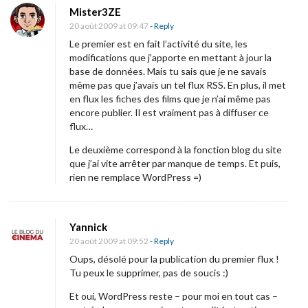
e
Mister3ZE
l
20 août 2009 at 09:47
- Reply
u
Le premier est en fait l’activité du site, les
modifications que j’apporte en mettant à jour la
i
base de données. Mais tu sais que je ne savais
q
même pas que j’avais un tel flux RSS. En plus, il met
u
en flux les fiches des films que je n’ai même pas
encore publier. Il est vraiment pas à diffuser ce
’
flux…
o
Le deuxième correspond à la fonction blog du site
n
que j’ai vite arrêter par manque de temps. Et puis,
p
rien ne remplace WordPress =)
a
r
t
Yannick
20 août 2009 at 09:52
- Reply
a
Oups, désolé pour la publication du premier flux !
g
Tu peux le supprimer, pas de soucis :)
e
Et oui, WordPress reste – pour moi en tout cas –
(