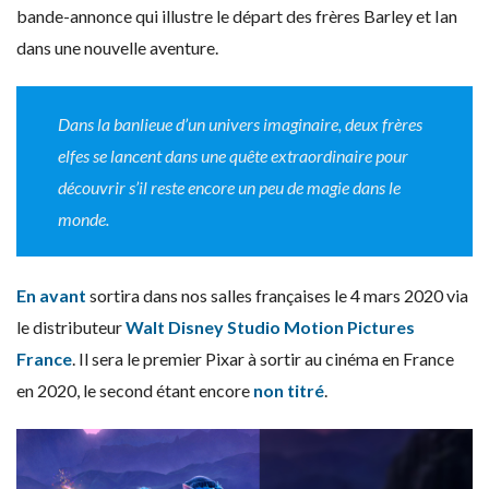
bande-annonce qui illustre le départ des frères Barley et Ian
dans une nouvelle aventure.
Dans la banlieue d’un univers imaginaire, deux frères
elfes se lancent dans une quête extraordinaire pour
découvrir s’il reste encore un peu de magie dans le
monde.
En avant
sortira dans nos salles françaises le 4 mars 2020 via
le distributeur
Walt Disney Studio Motion Pictures
France
. Il sera le premier Pixar à sortir au cinéma en France
en 2020, le second étant encore
non titré
.