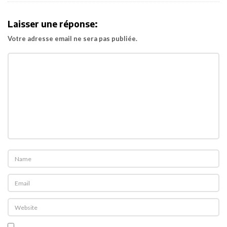
i
g
Laisser une réponse:
a
Votre adresse email ne sera pas publiée.
t
i
o
n