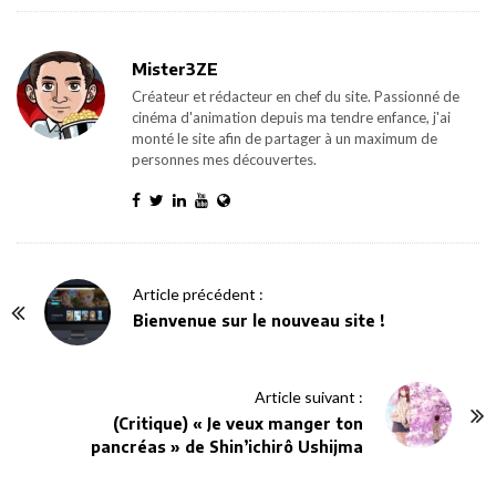
Mister3ZE
Créateur et rédacteur en chef du site. Passionné de
cinéma d'animation depuis ma tendre enfance, j'ai
monté le site afin de partager à un maximum de
personnes mes découvertes.
P
Article précédent :
o
Bienvenue sur le nouveau site !
s
t
Article suivant :
N
(Critique) « Je veux manger ton
a
pancréas » de Shin’ichirô Ushijma
v