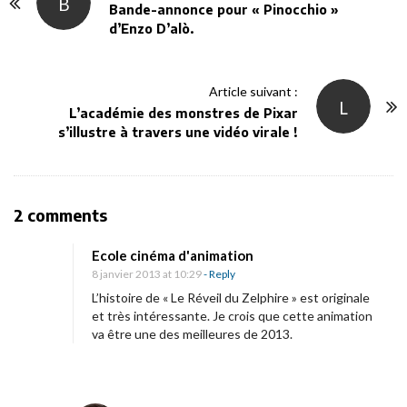
B
o
Bande-annonce pour « Pinocchio »
d’Enzo D’alò.
s
t
N
Article suivant :
L
a
L’académie des monstres de Pixar
v
s’illustre à travers une vidéo virale !
i
g
a
O
2 comments
t
n
i
Ecole cinéma d'animation
«
8 janvier 2013 at 10:29
- Reply
o
L’histoire de « Le Réveil du Zelphire » est originale
n
L
et très intéressante. Je crois que cette animation
va être une des meilleures de 2013.
e
r
é