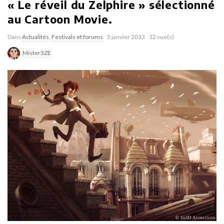
« Le réveil du Zelphire » sélectionné
au Cartoon Movie.
Dans
Actualités
,
Festivals et forums
5 janvier 2013
12 vue(s)
Mister3ZE