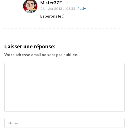
v
Mister3ZE
e
9 janvier 2013 at 06:53
- Reply
i
Espérons le :)
l
d
u
Laisser une réponse:
Z
e
Votre adresse email ne sera pas publiée.
l
p
h
i
r
e
»
s