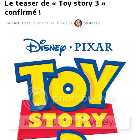
Le teaser de « Toy story 3 »
confirmé !
Dans
Actualités
25 mai 2009
13 vue(s)
Mister3ZE