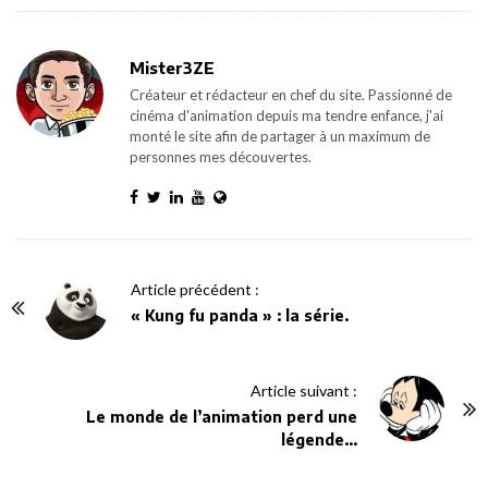
Mister3ZE
Créateur et rédacteur en chef du site. Passionné de
cinéma d'animation depuis ma tendre enfance, j'ai
monté le site afin de partager à un maximum de
personnes mes découvertes.
P
Article précédent :
o
« Kung fu panda » : la série.
s
t
Article suivant :
N
Le monde de l’animation perd une
a
légende…
v