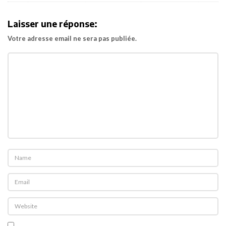
i
g
Laisser une réponse:
a
Votre adresse email ne sera pas publiée.
t
i
o
n