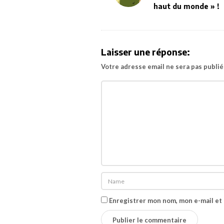
haut du monde » !
s
t
N
a
Laisser une réponse:
v
Votre adresse email ne sera pas publié
i
g
a
t
i
o
n
Enregistrer mon nom, mon e-mail et