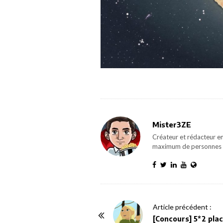
Mister3ZE
Créateur et rédacteur en
maximum de personnes 
P
Article précédent :
o
[Concours] 5*2 pla