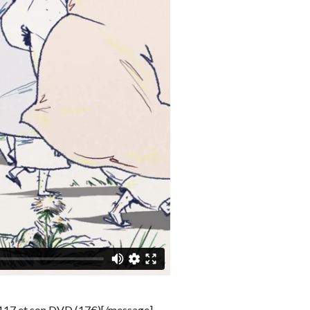
 117 et son DVD (17€)[/message]