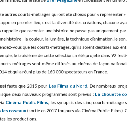
ze autres courts-métrages qui ont été choisis pour « représenter »
appe en premier lieu, c’est la diversité des créations, chacune ayan
rappelle que raconter une histoire ne passe pas uniquement par 
e histoire : la couleur, la lumière, la technique d’animation, le so
u rendez-vous que les courts-métrages, qu’ils soient destinés aux e
xemple, le troisième de cette sélection, a été projeté dans 92 festi
ourts-métrages sont même diffusés au cinéma de façon nation
014 et qui a réuni plus de 160 000 spectateurs en France.
ussi faste que 2015 pour
Les Films du Nord
. De nombreux projet
s puisque deux nouveaux programmes sont prévus :
La chouette co
via
Cinéma Public Films
, les synopsis des cinq courts-métrage 
s les roseaux
(sortie en 2017 toujours via Cinéma Public Films). C
utes les productions.