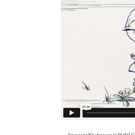
[message]Ou trouver le DVD? C