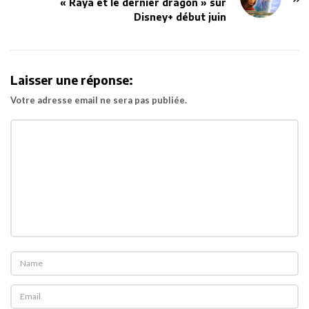
v
« Raya et le dernier dragon » sur
Disney+ début juin
i
g
a
t
Laisser une réponse:
i
Votre adresse email ne sera pas publiée.
o
n