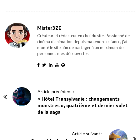
Mister3ZE
Créateur et rédacteur en chef du site. Passionné de
cinéma d'animation depuis ma tendre enfance, j'ai
monté le site afin de partager à un maximum de
personnes mes découvertes.
P
Article précédent :
o
« Hôtel Transylvanie : changements
monstres », quatrième et dernier volet
s
de la saga
t
N
a
Article suivant :