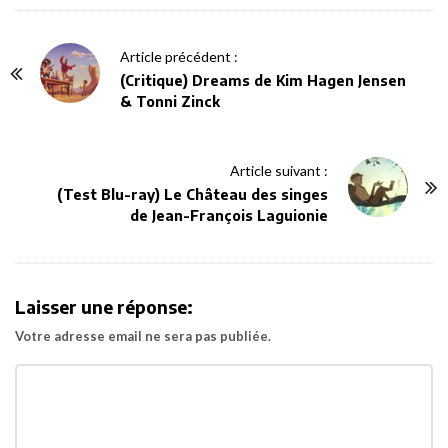
P
Article précédent :
o
(Critique) Dreams de Kim Hagen Jensen
& Tonni Zinck
s
t
N
Article suivant :
a
(Test Blu-ray) Le Château des singes
v
de Jean-François Laguionie
i
g
a
Laisser une réponse:
t
Votre adresse email ne sera pas publiée.
i
o
n