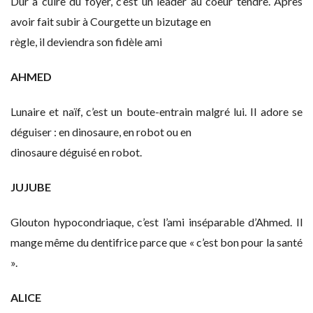
Dur à cuire du foyer, c’est un leader au coeur tendre. Après
avoir fait subir à Courgette un bizutage en
règle, il deviendra son fidèle ami
AHMED
Lunaire et naïf, c’est un boute-entrain malgré lui. Il adore se
déguiser : en dinosaure, en robot ou en
dinosaure déguisé en robot.
JUJUBE
Glouton hypocondriaque, c’est l’ami inséparable d’Ahmed. Il
mange même du dentifrice parce que « c’est bon pour la santé
».
ALICE