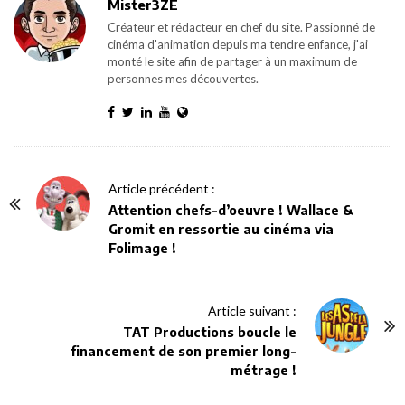
Mister3ZE
Créateur et rédacteur en chef du site. Passionné de
cinéma d'animation depuis ma tendre enfance, j'ai
monté le site afin de partager à un maximum de
personnes mes découvertes.
P
Article précédent :
o
Attention chefs-d’oeuvre ! Wallace &
Gromit en ressortie au cinéma via
s
Folimage !
t
N
a
Article suivant :
v
TAT Productions boucle le
financement de son premier long-
i
métrage !
g