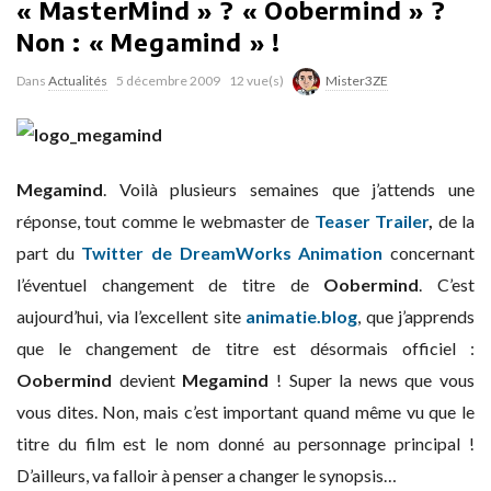
« MasterMind » ? « Oobermind » ?
Non : « Megamind » !
Dans
Actualités
5 décembre 2009
12 vue(s)
Mister3ZE
Megamind
. Voilà plusieurs semaines que j’attends une
réponse, tout comme le webmaster de
Teaser Trailer
,
de la
part du
Twitter de DreamWorks Animation
concernant
l’éventuel changement de titre de
Oobermind
. C’est
aujourd’hui, via l’excellent site
animatie.blog
, que j’apprends
que le changement de titre est désormais officiel :
Oobermind
devient
Megamind
! Super la news que vous
vous dites. Non, mais c’est important quand même vu que le
titre du film est le nom donné au personnage principal !
D’ailleurs, va falloir à penser a changer le synopsis…