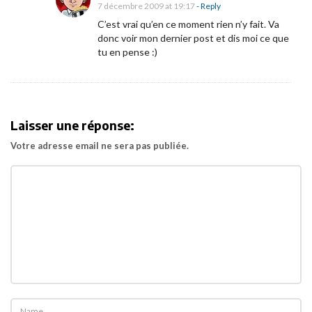
7 décembre 2009 at 19:17
- Reply
C’est vrai qu’en ce moment rien n’y fait. Va
»
donc voir mon dernier post et dis moi ce que
tu en pense :)
?
«
O
Laisser une réponse:
o
Votre adresse email ne sera pas publiée.
b
e
r
m
i
n
d
»