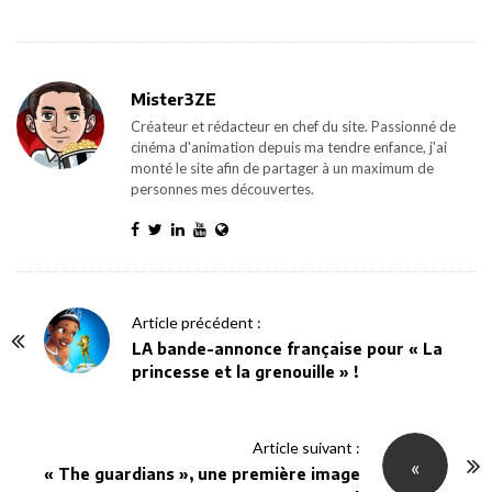
Mister3ZE
Créateur et rédacteur en chef du site. Passionné de
cinéma d'animation depuis ma tendre enfance, j'ai
monté le site afin de partager à un maximum de
personnes mes découvertes.
P
Article précédent :
o
LA bande-annonce française pour « La
princesse et la grenouille » !
s
t
N
Article suivant :
«
a
« The guardians », une première image