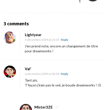
v
!
i
g
a
O
3 comments
t
n
i
Lightyear
«
5 décembre 2009 at 23:07
- Reply
o
J’en prend note, encore un changement de titre
n
M
pour dreamworks !
a
s
Val'
t
6 décembre 2009 at 00:58
- Reply
e
Tant pis.
r
T’façon j’irais pas le voir, je boude dreamworks ! :D
M
i
n
Mister3ZE
d