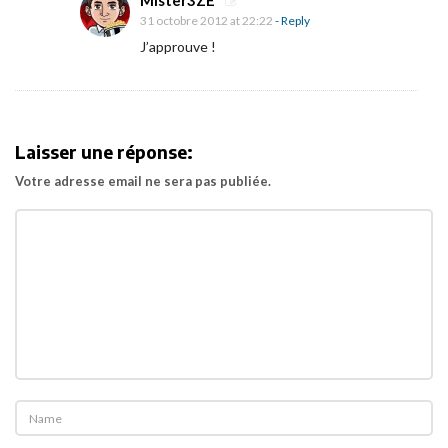
Mister3ZE
u
31 octobre 2012 at 22:22
- Reply
s
J’approuve !
c
u
l
e
Laisser une réponse:
–
Votre adresse email ne sera pas publiée.
L
a
V
a
l
l
é
e
d
e