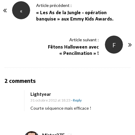
P
Article précédent :
«
o
« Les As de la Jungle – opération
banquise » aux Emmy Kids Awards.
s
t
N
Article suivant :
F
a
Fêtons Halloween avec
v
« Pencilmation » !
i
g
a
O
2 comments
t
n
i
Lightyear
«
31 octobre 2012 at 18:23
- Reply
o
Courte séquence mais efficace !
n
M
i
n