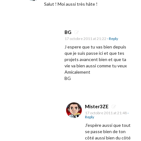
Salut ! Moi aussi très hâte !
f
f
i
c
BG
17 octobre 2011 at 21:22
- Reply
h
J espere que tu vas bien depuis
e
que je suis passe ici et que tes
p
projets avancent bien et que ta
o
vie va bien aussi comme tu veux
Amicalement
u
BG
r
«
Mister3ZE
M
17 octobre 2011 at 21:48
-
i
Reply
s
J’espère aussi que tout
se passe bien de ton
s
côté aussi bien du côté