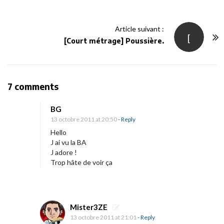
t
N
Article suivant :
[
a
[Court métrage] Poussière.
v
i
g
O
7 comments
a
n
t
BG
N
i
13 octobre 2011 at 20:50
- Reply
o
o
Hello
u
J ai vu la BA
n
J adore !
v
Trop hâte de voir ça
e
l
l
e
Mister3ZE
13 octobre 2011 at 21:01
- Reply
a