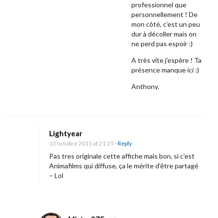
i
professionnel que
personnellement ! De
o
mon côté, c’est un peu
n
dur à décoller mais on
:
ne perd pas espoir :)
N
A très vite j’espère ! Ta
o
présence manque ici :)
ë
Anthony.
l
»
.
Lightyear
13 octobre 2011 at 21:25
- Reply
Pas tres originale cette affiche mais bon, si c’est
Animafilms qui diffuse, ça le mérite d’être partagé
– Lol