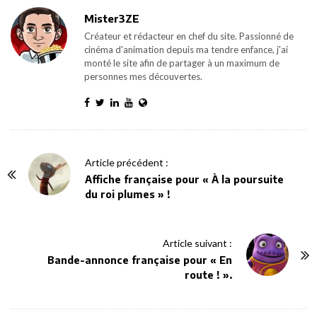
Mister3ZE
Créateur et rédacteur en chef du site. Passionné de
cinéma d'animation depuis ma tendre enfance, j'ai
monté le site afin de partager à un maximum de
personnes mes découvertes.
P
Article précédent :
o
Affiche française pour « À la poursuite
du roi plumes » !
s
t
N
Article suivant :
a
Bande-annonce française pour « En
v
route ! ».
i
g