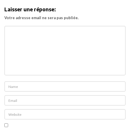
a
Laisser une réponse:
t
Votre adresse email ne sera pas publiée.
i
o
n