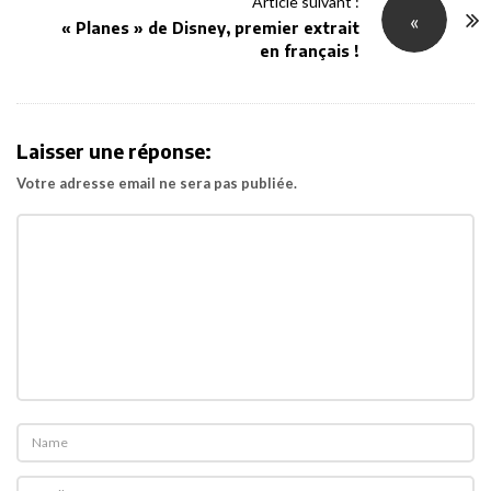
Article suivant :
N
«
« Planes » de Disney, premier extrait
a
en français !
v
i
g
Laisser une réponse:
a
Votre adresse email ne sera pas publiée.
t
i
o
n