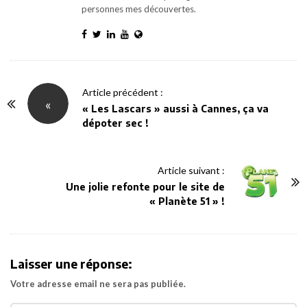
personnes mes découvertes.
P
Article précédent :
«
o
« Les Lascars » aussi à Cannes, ça va
dépoter sec !
s
t
N
Article suivant :
a
Une jolie refonte pour le site de
v
« Planète 51 » !
i
g
a
Laisser une réponse:
t
Votre adresse email ne sera pas publiée.
i