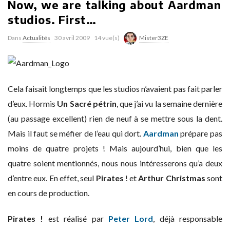
Now, we are talking about Aardman
studios. First…
Dans
Actualités
30 avril 2009
14 vue(s)
Mister3ZE
Cela faisait longtemps que les studios n’avaient pas fait parler
d’eux. Hormis
Un Sacré pétrin
, que j’ai vu la semaine dernière
(au passage excellent) rien de neuf à se mettre sous la dent.
Mais il faut se méfier de l’eau qui dort.
Aardman
prépare pas
moins de quatre projets ! Mais aujourd’hui, bien que les
quatre soient mentionnés, nous nous intéresserons qu’a deux
d’entre eux. En effet, seul
Pirates
! et
Arthur Christmas
sont
en cours de production.
Pirates !
est réalisé par
Peter Lord
, déjà responsable