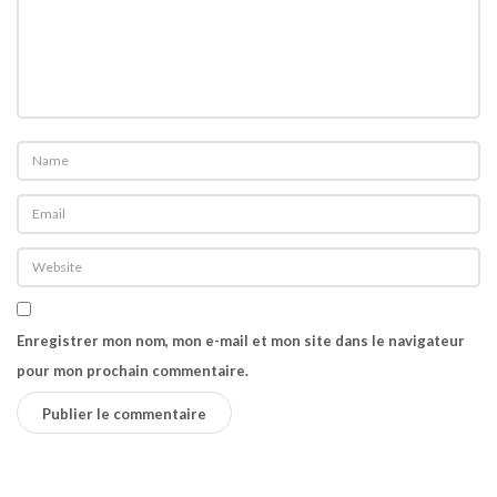
o
n
n
e
q
u
o
i
?
Enregistrer mon nom, mon e-mail et mon site dans le navigateur
pour mon prochain commentaire.