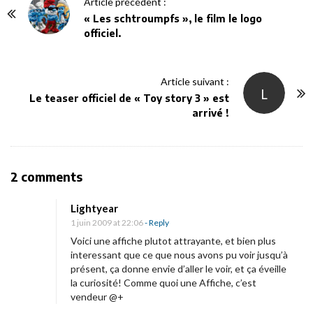
P
Article précédent :
o
« Les schtroumpfs », le film le logo
officiel.
s
t
N
Article suivant :
L
a
Le teaser officiel de « Toy story 3 » est
v
arrivé !
i
g
a
O
2 comments
t
n
i
Lightyear
«
1 juin 2009 at 22:06
- Reply
o
Voici une affiche plutot attrayante, et bien plus
n
N
interessant que ce que nous avons pu voir jusqu’à
présent, ça donne envie d’aller le voir, et ça éveille
u
la curiosité! Comme quoi une Affiche, c’est
m
vendeur @+
é