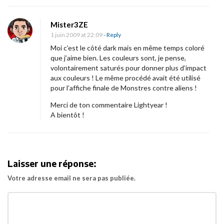
r
o
Mister3ZE
1 juin 2009 at 22:09
- Reply
9
Moi c’est le côté dark mais en même temps coloré
que j’aime bien. Les couleurs sont, je pense,
»
volontairement saturés pour donner plus d’impact
e
aux couleurs ! Le même procédé avait été utilisé
pour l’affiche finale de Monstres contre aliens !
n
r
Merci de ton commentaire Lightyear !
A bientôt !
u
s
s
e
Laisser une réponse:
,
Votre adresse email ne sera pas publiée.
ç
a
d