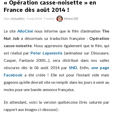
« Opération casse-noisette » en
France dès août 2014 !
Dans
Actualités
5 mai 2014
7 vue(s)
Mister3ZE
Le site
AlloCiné
nous informe que le film d’animation
The
Nut Job
a désormais sa traduction française :
Opération
casse-noisette
. Nous apprenons également que le film, qui
est réalisé par
Peter Lepeniotis
(animateur sur Dinosaure,
Casper, Fantasia 2000…), sera distribué dans nos salles
obscures dès le 06 août 2014 par
SND
. Enfin,
une page
Facebook
a été créée ! Elle est pour l’instant vide mais
gageons qu’elle devrait vite se remplir dans les jours à venir au
moins pour une bande-annonce française.
En attendant, voici la version québécoise (très saturée par
rapport aux images ci-dessous) :