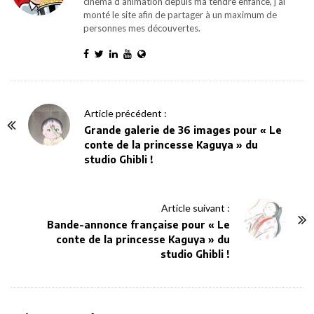
cinéma d'animation depuis ma tendre enfance, j'ai
monté le site afin de partager à un maximum de
personnes mes découvertes.
P
Article précédent :
o
Grande galerie de 36 images pour « Le
conte de la princesse Kaguya » du
s
studio Ghibli !
t
N
a
Article suivant :
v
Bande-annonce française pour « Le
conte de la princesse Kaguya » du
i
studio Ghibli !
g
a
t