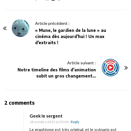
P
Article précédent :
o
« Mune, le gardien de la lune » au
cinéma dès aujourd’hui ! Un max
s
d’extraits !
t
N
a
Article suivant :
v
Notre timeline des films d’animation
subit un gros changement…
i
g
a
t
O
2 comments
i
n
Geek le sergent
o
«
18 octobre 2015 at 20:04
- Reply
n
Le graphisme est très original, et le scénario est