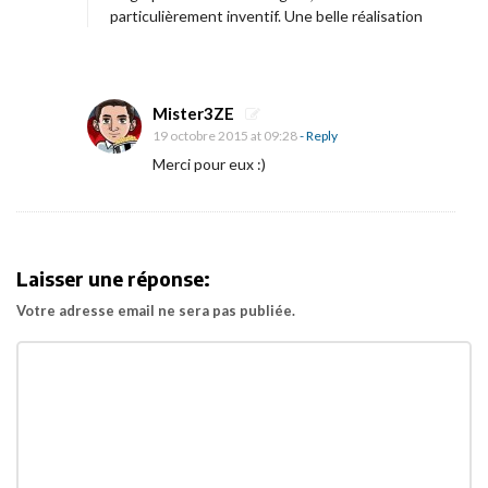
P
particulièrement inventif. Une belle réalisation
h
a
n
Mister3ZE
t
19 octobre 2015 at 09:28
- Reply
o
Merci pour eux :)
m
b
o
y
Laisser une réponse:
Votre adresse email ne sera pas publiée.
»
a
u
c
i
n