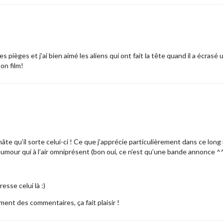
pièges et j’ai bien aimé les aliens qui ont fait la tête quand il a écrasé un
on film!
t hâte qu’il sorte celui-ci ! Ce que j’apprécie particulièrement dans ce lon
humour qui à l’air omniprésent (bon oui, ce n’est qu’une bande annonce ^^
resse celui là :)
ent des commentaires, ça fait plaisir !