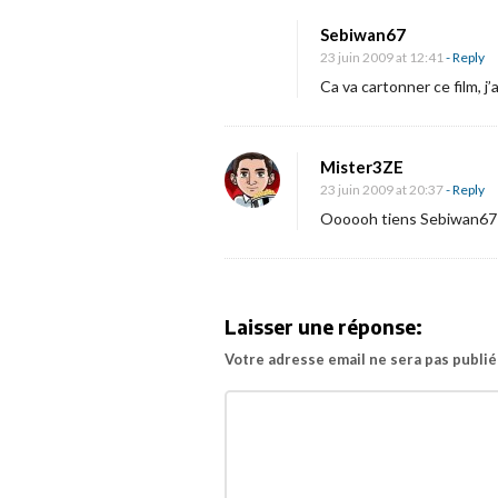
e
Sebiwan67
r
23 juin 2009 at 12:41
- Reply
e
Ca va cartonner ce film, j’
n
f
Mister3ZE
i
23 juin 2009 at 20:37
- Reply
n
Oooooh tiens Sebiwan67 ! Ç
e
n
f
r
Laisser une réponse:
a
Votre adresse email ne sera pas publié
n
ç
a
i