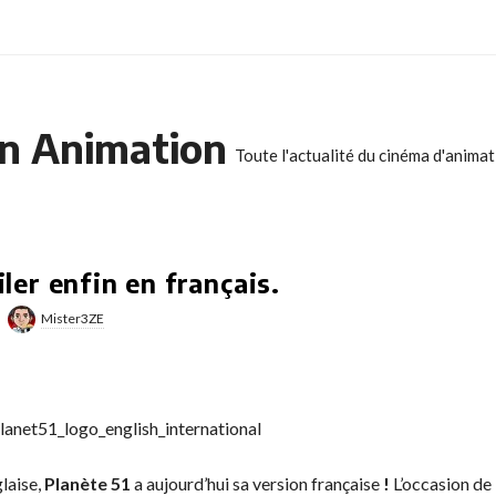
n Animation
Toute l'actualité du cinéma d'anima
iler enfin en français.
Mister3ZE
glaise,
Planète 51
a
aujourd’hui sa version française
!
L’occasion de 