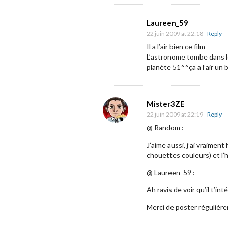
i
a
o
n
Laureen_59
n
è
22 juin 2009 at 22:18
- Reply
t
Il a l’air bien ce film
L’astronome tombe dans les 
e
planète 51^^ça a l’air un b
5
1
Mister3ZE
»
22 juin 2009 at 22:19
- Reply
,
@ Random :
l
J’aime aussi, j’ai vraimen
e
chouettes couleurs) et l’
t
@ Laureen_59 :
r
Ah ravis de voir qu’il t’inté
a
Merci de poster régulièrem
i
l