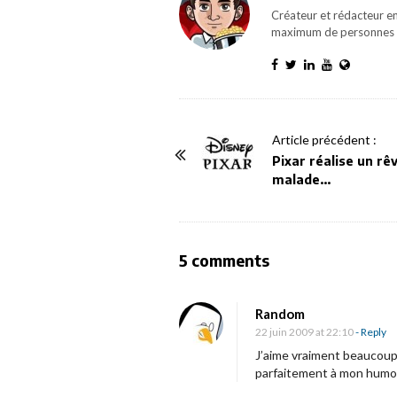
Créateur et rédacteur en
maximum de personnes 
P
Article précédent :
o
Pixar réalise un rêv
malade…
s
t
N
a
O
5 comments
v
n
i
«
Random
g
22 juin 2009 at 22:10
- Reply
a
P
J’aime vraiment beaucoup. 
parfaitement à mon humour
t
l