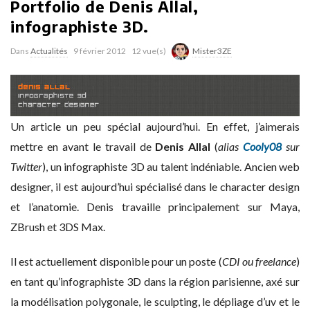
Portfolio de Denis Allal,
infographiste 3D.
Dans
Actualités
9 février 2012
12 vue(s)
Mister3ZE
Un article un peu spécial aujourd’hui. En effet, j’aimerais
mettre en avant le travail de
Denis Allal
(
alias
Cooly08
sur
Twitter
)
, un infographiste 3D au talent indéniable. Ancien web
designer, il est aujourd’hui spécialisé dans le character design
et l’anatomie. Denis travaille principalement sur Maya,
ZBrush et 3DS Max.
Il est actuellement disponible pour un poste (
CDI ou freelance
)
en tant qu’infographiste 3D dans la région parisienne, axé sur
la modélisation polygonale, le sculpting, le dépliage d’uv et le