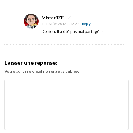
t
f
Mister3ZE
o
11 février 2012 at 13:34
- Reply
l
De rien. Il a été pas mal partagé ;)
i
o
d
e
Laisser une réponse:
D
Votre adresse email ne sera pas publiée.
e
n
i
s
A
l
l
a