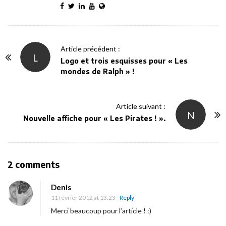
P
Article précédent :
L
o
Logo et trois esquisses pour « Les
mondes de Ralph » !
s
t
N
Article suivant :
N
a
Nouvelle affiche pour « Les Pirates ! ».
v
i
g
O
2 comments
a
n
t
Denis
P
i
11 février 2012 at 13:23
- Reply
o
o
Merci beaucoup pour l’article ! :)
r
n