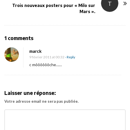
T
a
Trois nouveaux posters pour « Milo sur
v
Mars ».
i
g
a
O
1 comments
t
n
i
marck
P
9 février 2011 at 00:32
- Reply
o
r
c môôôôôôche……
n
e
m
i
e
Laisser une réponse:
r
Votre adresse email ne sera pas publiée.
t
e
a