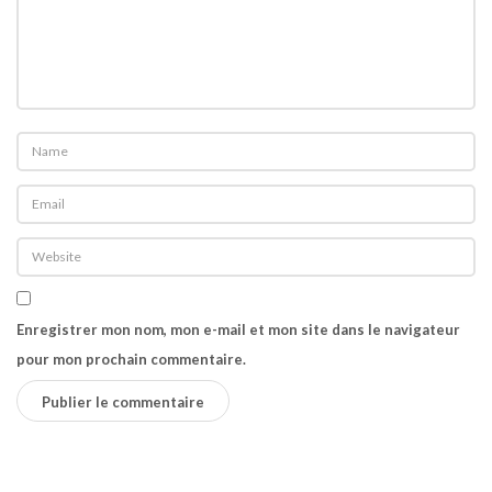
s
e
r
p
o
u
r
«
L
a
Enregistrer mon nom, mon e-mail et mon site dans le navigateur
n
pour mon prochain commentaire.
u
i
t
d
e