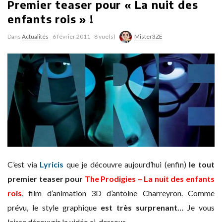
Premier teaser pour « La nuit des
enfants rois » !
Dans
Actualités
6 février 2011
8 vue(s)
Mister3ZE
C’est via
Lyricis
que je découvre aujourd’hui (enfin)
le tout
premier teaser pour
The Prodigies – La nuit des enfants
rois
, film d’animation 3D d’antoine Charreyron. Comme
prévu, le style graphique
est très surprenant…
Je vous
laisse découvrir la vidéo ci-dessous.