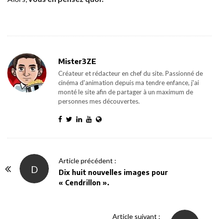
Mister3ZE
Créateur et rédacteur en chef du site. Passionné de
cinéma d'animation depuis ma tendre enfance, j'ai
monté le site afin de partager à un maximum de
personnes mes découvertes.
P
Article précédent :
D
o
Dix huit nouvelles images pour
« Cendrillon ».
s
t
N
Article suivant :