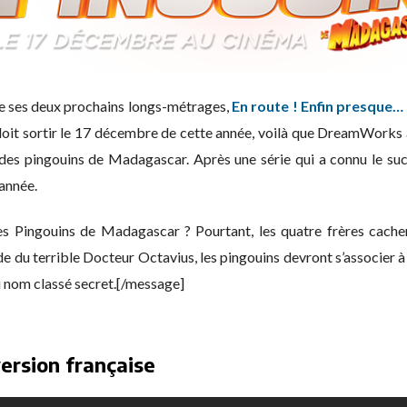
de ses deux prochains longs-métrages,
En route ! Enfin presque…
 doit sortir le 17 décembre de cette année, voilà que DreamWorks 
es pingouins de Madagascar. Après une série qui a connu le suc
’année.
s Pingouins de Madagascar ? Pourtant, les quatre frères cachent
e du terrible Docteur Octavius, les pingouins devront s’associer à 
 nom classé secret.[/message]
ersion française