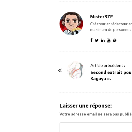
Mister3ZE
Créateur et rédacteur en
maximum de personnes 
P
Article précédent :
o
Second extrait pour
Kaguya ».
s
t
N
a
Laisser une réponse:
v
Votre adresse email ne sera pas publié
i
g