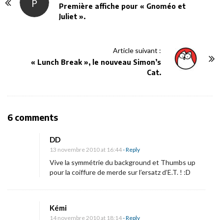
P
o
Première affiche pour « Gnoméo et
Juliet ».
s
t
N
Article suivant :
a
« Lunch Break », le nouveau Simon’s
v
Cat.
i
g
a
O
6 comments
t
n
i
DD
P
13 novembre 2010 at 16:44
- Reply
o
r
Vive la symmétrie du background et Thumbs up
n
e
pour la coiffure de merde sur l’ersatz d’E.T. ! :D
m
i
Kémi
è
14 novembre 2010 at 18:14
- Reply