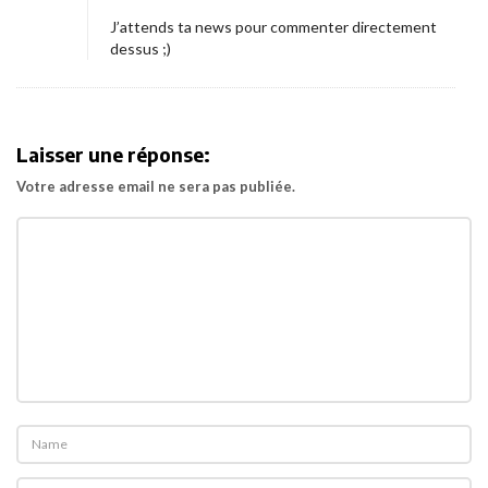
N
J’attends ta news pour commenter directement
e
dessus ;)
e
d
s
Laisser une réponse:
M
Votre adresse email ne sera pas publiée.
o
m
s
»
.