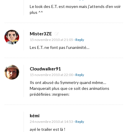
r
Le look des E.T. est moyen mais j’attends d’en voir
e
plus ^^
i
m
a
Mister3ZE
15 novembre 2010 at 21:05
- Reply
g
Les E.T. ne font pas l’unanimité…
e
p
o
Cloudwalker91
u
15 novembre 2010 at 22:00
- Reply
r
Ils ont abusé du Symmetry quand même…
Manquerait plus que ce soit des animations
«
prédéfinies :mrgreen:
M
a
kémi
r
24 novembre 2010 at 14:53
- Reply
s
ayé le trailer est là !