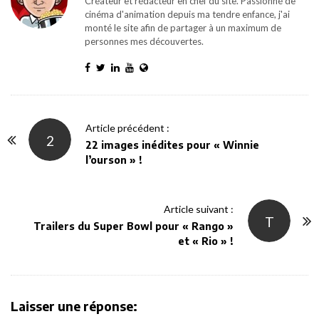
Créateur et rédacteur en chef du site. Passionné de
cinéma d'animation depuis ma tendre enfance, j'ai
monté le site afin de partager à un maximum de
personnes mes découvertes.
P
Article précédent :
2
o
22 images inédites pour « Winnie
l’ourson » !
s
t
N
Article suivant :
T
a
Trailers du Super Bowl pour « Rango »
v
et « Rio » !
i
g
a
Laisser une réponse:
t