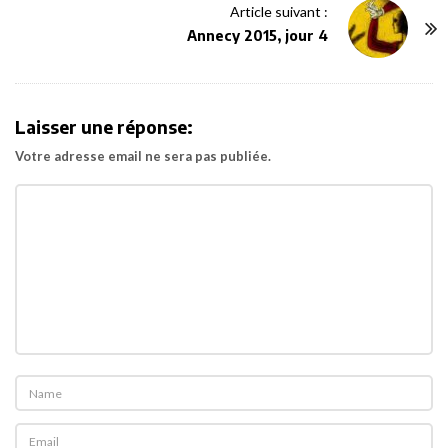
N
Article suivant :
a
Annecy 2015, jour 4
v
i
g
Laisser une réponse:
a
Votre adresse email ne sera pas publiée.
t
i
o
n