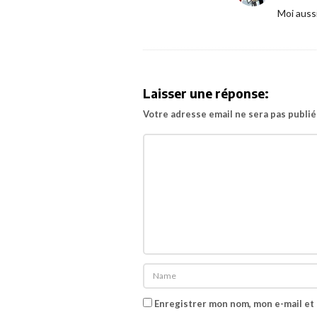
a
Moi aussi
r
t
s
p
Laisser une réponse:
o
Votre adresse email ne sera pas publié
u
r
«
T
o
y
S
t
o
Enregistrer mon nom, mon e-mail et