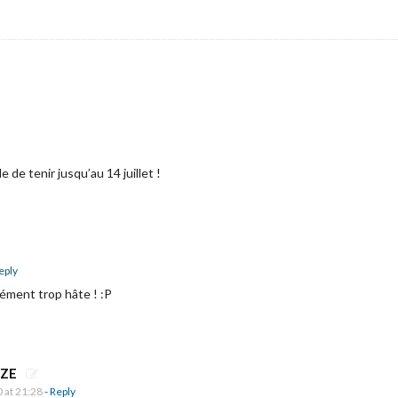
e de tenir jusqu’au 14 juillet !
eply
rément trop hâte ! :P
3ZE
0 at 21:28
- Reply