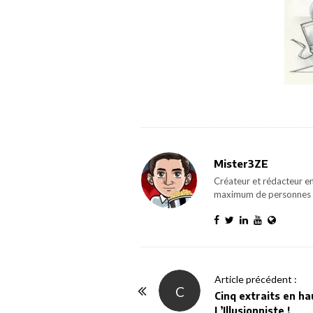
Mister3ZE
Créateur et rédacteur en
maximum de personnes 
P
Article précédent :
C
o
Cinq extraits en ha
L’Illusionniste !