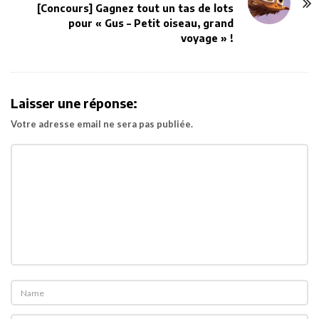
N
[Concours] Gagnez tout un tas de lots
a
pour « Gus – Petit oiseau, grand
v
voyage » !
i
g
a
Laisser une réponse:
t
Votre adresse email ne sera pas publiée.
i
o
n