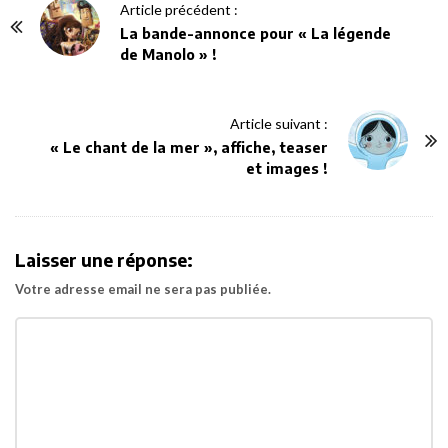
P
Article précédent :
o
La bande-annonce pour « La légende
de Manolo » !
s
t
N
Article suivant :
a
« Le chant de la mer », affiche, teaser
v
et images !
i
g
a
Laisser une réponse:
t
Votre adresse email ne sera pas publiée.
i
o
n