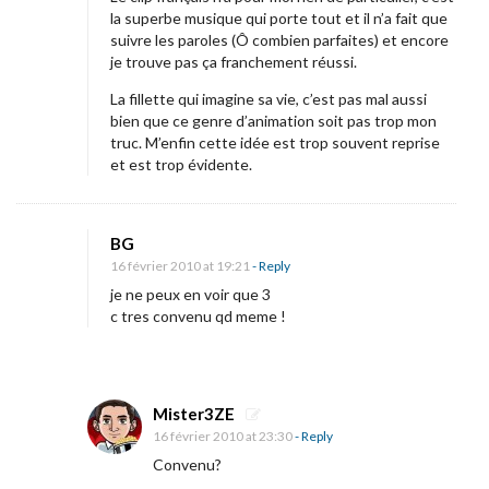
i
la superbe musique qui porte tout et il n’a fait que
o
suivre les paroles (Ô combien parfaites) et encore
n
je trouve pas ça franchement réussi.
r
La fillette qui imagine sa vie, c’est pas mal aussi
o
bien que ce genre d’animation soit pas trop mon
truc. M’enfin cette idée est trop souvent reprise
m
et est trop évidente.
a
n
t
BG
i
16 février 2010 at 19:21
- Reply
q
je ne peux en voir que 3
c tres convenu qd meme !
u
e
p
r
Mister3ZE
16 février 2010 at 23:30
- Reply
é
Convenu?
f