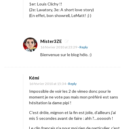
1er: Louis Clichy !!
-
(2e: Lavatory, 3e: A short love story)
m
(En effet, bon showrell, LeMatt! ;) )
é
t
r
Mister3ZE
a
16 février 2010 at 23:29
- Reply
g
Bienvenue sur le blog hélo. :)
e
d
’
Kémi
a
16 février 2010 at 15:34
- Reply
n
Impossible de voir les 2 de vimeo donc pour le
moment je ne vote pas mais mon préféré est sans
i
hésitation la dame pipi !
m
C’est drôle, mignon et la fin est jolie, d’ailleurs j’ai
a
mis 5 secondes avant de faire : ahh ?…oooooh !
t
Le clip français n’a pour moi rien de particulier, c’est