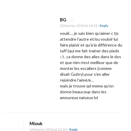
é
r
é
BG
20 février 2010 at 14:29
- Reply
?
vouiii…. je sais bien qu’aimer c tjs
attendre l’autre et/ou vouloir lui
faire plaisir et qu’à la différence du
taff (qui me fait trainer des pieds
;-) , ca donne des ailes dans le dos
et que rien n’est meilleur que de
monter les escaliers (comme
disait Guitry) pour s’en aller
rejoindre l’aimé/e…
mais je trouve qd meme qu’on
donne beaucoup dans les
amoureux naiseux lol
Miouk
16 février 2010 at 20:26
- Reply