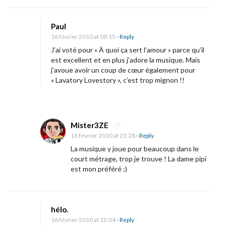
Q
u
Paul
e
16 février 2010 at 09:15
- Reply
l
J’ai voté pour « À quoi ça sert l’amour » parce qu’il
e
est excellent et en plus j’adore la musique. Mais
j’avoue avoir un coup de cœur également pour
s
« Lavatory Lovestory », c’est trop mignon !!
t
v
o
t
Mister3ZE
16 février 2010 at 23:28
- Reply
r
La musique y joue pour beaucoup dans le
e
court métrage, trop je trouve ! La dame pipi
c
est mon préféré :)
o
u
r
hélo.
t
16 février 2010 at 15:04
- Reply