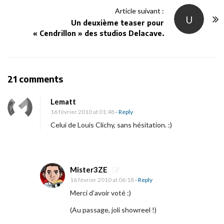
a
Article suivant :
U
v
Un deuxième teaser pour
« Cendrillon » des studios Delacave.
i
g
a
t
O
21 comments
i
n
Lematt
o
[
16 février 2010 at 01:48
- Reply
n
S
Celui de Louis Clichy, sans hésitation. :)
o
n
d
Mister3ZE
a
16 février 2010 at 06:18
- Reply
g
Merci d’avoir voté :)
e
(Au passage, joli showreel !)
]