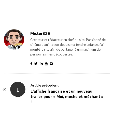
Mister3ZE
Créateur et rédacteur en chef du site. Passionné de
cinéma d'animation depuis ma tendre enfance, j'ai
monté le site afin de partager à un maximum de
personnes mes découvertes.
P
Article précédent :
L
o
L’affiche française et un nouveau
trailer pour « Moi, moche et méchant »
s
!
t
N