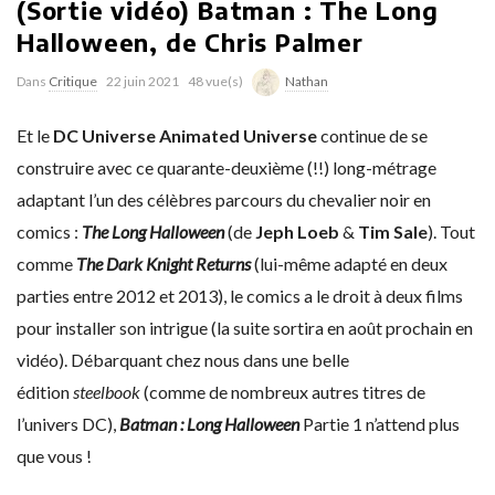
(Sortie vidéo) Batman : The Long
Halloween, de Chris Palmer
Dans
Critique
22 juin 2021
48 vue(s)
Nathan
Et le
DC Universe Animated Universe
continue de se
construire avec ce quarante-deuxième (!!) long-métrage
adaptant l’un des célèbres parcours du chevalier noir en
comics :
The Long Halloween
(de
Jeph
Loeb
&
Tim Sale
). Tout
comme
The Dark Knight Returns
(lui-même adapté en deux
parties entre 2012 et 2013), le comics a le droit à deux films
pour installer son intrigue (la suite sortira en août prochain en
vidéo). Débarquant chez nous dans une belle
édition
steelbook
(comme de nombreux autres titres de
l’univers DC),
Batman : Long Halloween
Partie 1 n’attend plus
que vous !