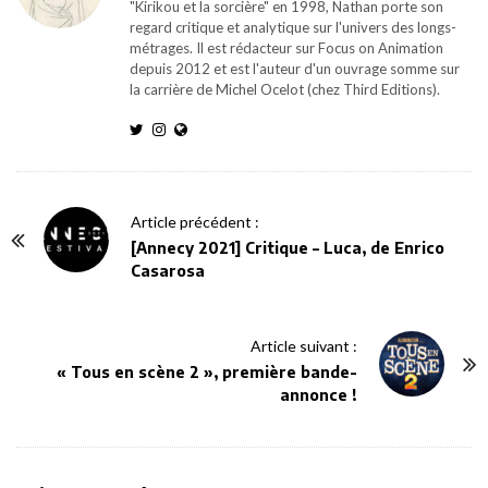
"Kirikou et la sorcière" en 1998, Nathan porte son
regard critique et analytique sur l'univers des longs-
métrages. Il est rédacteur sur Focus on Animation
depuis 2012 et est l'auteur d'un ouvrage somme sur
la carrière de Michel Ocelot (chez Third Editions).
P
Article précédent :
o
[Annecy 2021] Critique – Luca, de Enrico
Casarosa
s
t
N
Article suivant :
a
« Tous en scène 2 », première bande-
v
annonce !
i
g
a