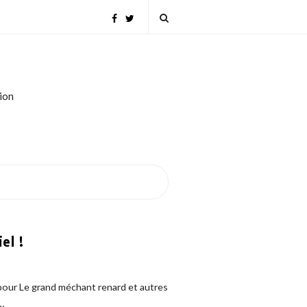
tion
el !
l pour Le grand méchant renard et autres
…