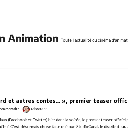
n Animation
Toute l'actualité du cinéma d'anima
d et autres contes… », premier teaser offici
 commentaire
Mister3ZE
aux (Facebook et Twitter) hier dans la soirée, le premier teaser officie
d’hui. C’est désormais chose faite puisque StudioCanal, le distributeur,