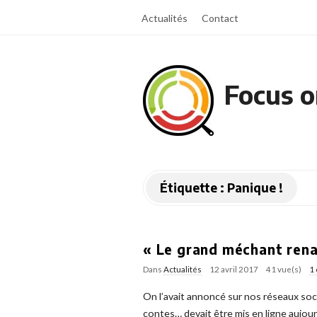
Actualités
Contact
Focus o
Étiquette :
Panique !
« Le grand méchant renar
Dans
Actualités
12 avril 2017
41 vue(s)
1
On l’avait annoncé sur nos réseaux soci
contes… devait être mis en ligne aujour