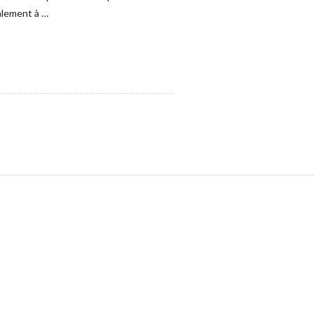
alement à
…