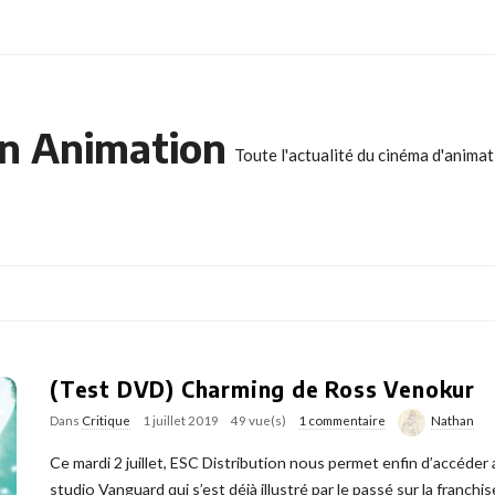
n Animation
Toute l'actualité du cinéma d'anima
(Test DVD) Charming de Ross Venokur
Dans
Critique
1 juillet 2019
49 vue(s)
1 commentaire
Nathan
Ce mardi 2 juillet, ESC Distribution nous permet enfin d’accéde
studio Vanguard qui s’est déjà illustré par le passé sur la franch