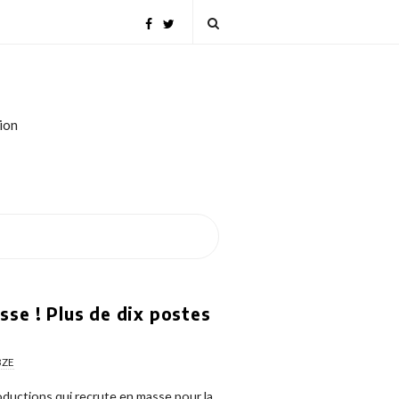
tion
se ! Plus de dix postes
3ZE
roductions qui recrute en masse pour la