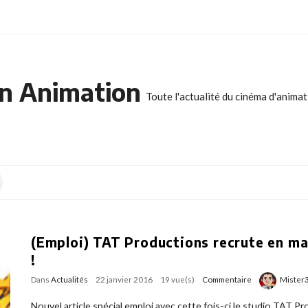
n Animation
Toute l'actualité du cinéma d'anima
(Emploi) TAT Productions recrute en mas
!
Dans
Actualités
22 janvier 2016
19 vue(s)
Commentaire
Mister
Nouvel article spécial emploi avec cette fois-ci le studio TAT P