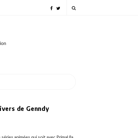
tion
nivers de Genndy
 séries animées qui soit avec Primal (la