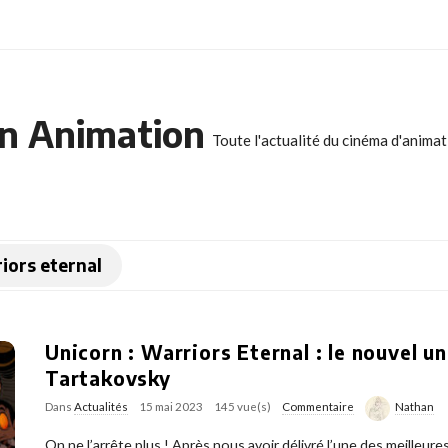
n Animation
Toute l'actualité du cinéma d'anima
riors eternal
Unicorn : Warriors Eternal : le nouvel u
Tartakovsky
Dans
Actualités
15 mai 2023
145 vue(s)
Commentaire
Nathan
On ne l’arrête plus ! Après nous avoir délivré l’une des meilleures