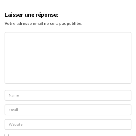
e
r
Laisser une réponse:
d
Votre adresse email ne sera pas publiée.
u
S
u
p
e
r
B
o
w
l
p
o
u