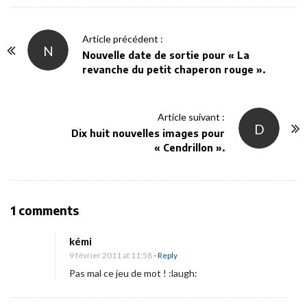
P
Article précédent :
N
o
Nouvelle date de sortie pour « La
revanche du petit chaperon rouge ».
s
t
N
Article suivant :
D
a
Dix huit nouvelles images pour
v
« Cendrillon ».
i
g
a
O
1 comments
t
n
i
kémi
T
9 février 2011 at 11:58
- Reply
o
e
Pas mal ce jeu de mot ! :laugh:
n
a
s