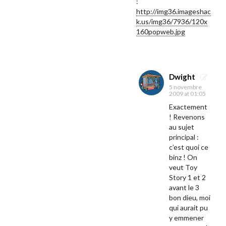
:
http://img36.imageshac
k.us/img36/7936/120x
160popweb.jpg
Dwight
5 novembre
2009 at 01:05
Exactement
! Revenons
au sujet
principal :
c’est quoi ce
binz ! On
veut Toy
Story 1 et 2
avant le 3
bon dieu, moi
qui aurait pu
y emmener