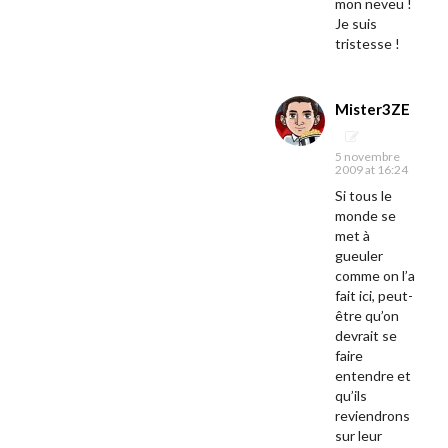
mon neveu !
Je suis
tristesse !
Mister3ZE
5 novembre
2009 at 16:24
Si tous le
monde se
met à
gueuler
comme on l’a
fait ici, peut-
être qu’on
devrait se
faire
entendre et
qu’ils
reviendrons
sur leur