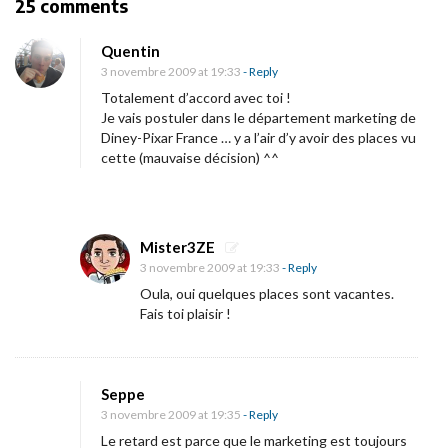
O
25 comments
t
n
i
Quentin
«
3 novembre 2009 at 19:33
- Reply
o
Totalement d’accord avec toi !
n
T
Je vais postuler dans le département marketing de
Diney-Pixar France … y a l’air d’y avoir des places vu
o
cette (mauvaise décision) ^^
y
s
t
o
Mister3ZE
3 novembre 2009 at 19:33
- Reply
r
Oula, oui quelques places sont vacantes.
y
Fais toi plaisir !
1
»
Seppe
e
3 novembre 2009 at 19:35
- Reply
t
Le retard est parce que le marketing est toujours