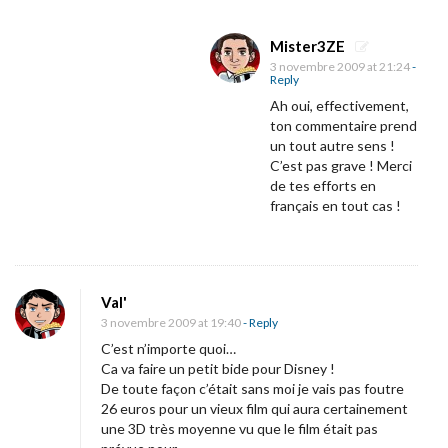
o
u
Mister3ZE
s
3 novembre 2009 at 21:24
-
s
Reply
Ah oui, effectivement,
é
ton commentaire prend
s
un tout autre sens !
…
C’est pas grave ! Merci
de tes efforts en
français en tout cas !
Val'
3 novembre 2009 at 19:40
- Reply
C’est n’importe quoi…
Ca va faire un petit bide pour Disney !
De toute façon c’était sans moi je vais pas foutre
26 euros pour un vieux film qui aura certainement
une 3D très moyenne vu que le film était pas