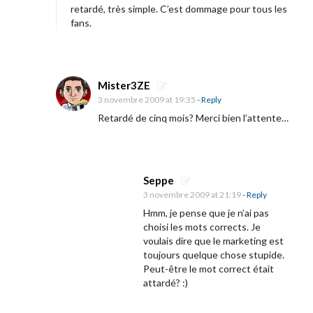
retardé, très simple. C’est dommage pour tous les
«
fans.
T
o
Mister3ZE
y
3 novembre 2009 at 19:35
- Reply
s
Retardé de cinq mois? Merci bien l’attente…
t
o
r
y
Seppe
3 novembre 2009 at 21:19
- Reply
2
Hmm, je pense que je n’ai pas
choisi les mots corrects. Je
»
voulais dire que le marketing est
toujours quelque chose stupide.
r
Peut-être le mot correct était
e
attardé? :)
p