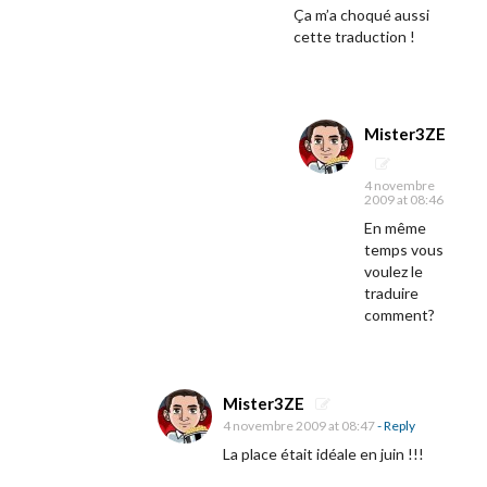
Ça m’a choqué aussi
cette traduction !
Mister3ZE
4 novembre
2009 at 08:46
En même
temps vous
voulez le
traduire
comment?
Mister3ZE
4 novembre 2009 at 08:47
- Reply
La place était idéale en juin !!!