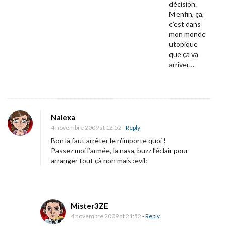
décision.
M’enfin, ça,
c’est dans
mon monde
utopique
que ça va
arriver…
Nalexa
4 novembre 2009 at 12:52
- Reply
Bon là faut arrêter le n’importe quoi !
Passez moi l’armée, la nasa, buzz l’éclair pour
arranger tout çà non mais :evil:
Mister3ZE
4 novembre 2009 at 21:52
- Reply