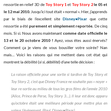
ressortie en relief 3D de
Toy Story 1
et
Toy Story 2
le 05 et
le 12 mai 2010.
Jusqu’ici tout était « normal ». Hier, j’apprends
par le biais de l’excellent site
Disney•Pixar
que cette
ressortie a été
purement et simplement reportée.
De cinq
mois. Si si. Nous avons maintenant
comme date officielle le
13 et le 20 octobre 2010 !
Ayez, vous êtes aussi énervés?
Comment ça je viens de vous bousiller votre soirée? Nan
mais… Voici les raisons qui me mettent dans cet état qui
montrent la débilité (
si si, débillité
) d’une telle décision :
La raison officielle pour une sortie si tardive de
Toy Story
et
Toy Story 2
, c’est que Disney France ne souhaite pas « noyer »
leur re-sortie au milieu de tous les gros films de l’année 2010
(
Alice
,
Prince de Perse
,
Toy Story 3
…). Il leur est donc apparu
qu’octobre était une meilleure période pour mettre plus en
valeur l’évènement. (Paul, Disney•Pixar)