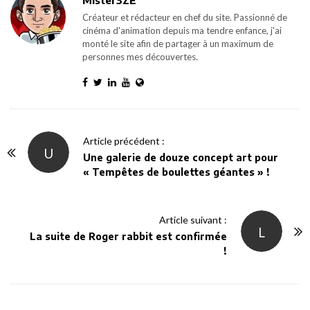
Mister3ZE
Créateur et rédacteur en chef du site. Passionné de
cinéma d'animation depuis ma tendre enfance, j'ai
monté le site afin de partager à un maximum de
personnes mes découvertes.
P
Article précédent :
U
o
Une galerie de douze concept art pour
« Tempêtes de boulettes géantes » !
s
t
N
Article suivant :
L
a
La suite de Roger rabbit est confirmée
v
!
i
g
a