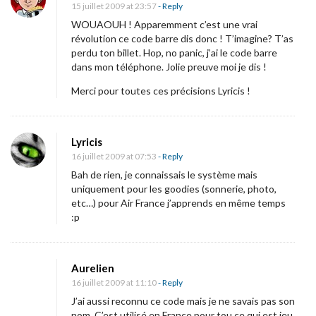
15 juillet 2009 at 23:57
- Reply
WOUAOUH ! Apparemment c’est une vrai
révolution ce code barre dis donc ! T’imagine? T’as
perdu ton billet. Hop, no panic, j’ai le code barre
dans mon téléphone. Jolie preuve moi je dis !
Merci pour toutes ces précisions Lyricis !
Lyricis
16 juillet 2009 at 07:53
- Reply
Bah de rien, je connaissais le système mais
uniquement pour les goodies (sonnerie, photo,
etc…) pour Air France j’apprends en même temps
:p
Aurelien
16 juillet 2009 at 11:10
- Reply
J’ai aussi reconnu ce code mais je ne savais pas son
nom. C’est utilisé en France pour tou ce qui est jeu