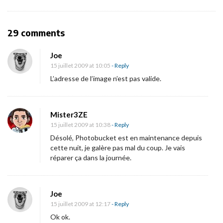
i
g
O
29 comments
a
n
t
Joe
[
i
15 juillet 2009 at 10:05
- Reply
M
o
L’adresse de l’image n’est pas valide.
à
n
J
]
Mister3ZE
15 juillet 2009 at 10:38
- Reply
«
Désolé, Photobucket est en maintenance depuis
cette nuit, je galère pas mal du coup. Je vais
N
réparer ça dans la journée.
u
m
é
Joe
15 juillet 2009 at 12:17
- Reply
r
Ok ok.
o