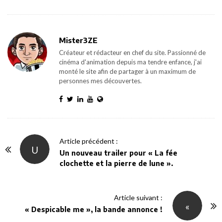
Mister3ZE
Créateur et rédacteur en chef du site. Passionné de
cinéma d'animation depuis ma tendre enfance, j'ai
monté le site afin de partager à un maximum de
personnes mes découvertes.
P
Article précédent :
U
o
Un nouveau trailer pour « La fée
clochette et la pierre de lune ».
s
t
N
Article suivant :
«
a
« Despicable me », la bande annonce !
v