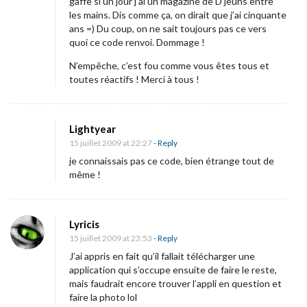
gaffe si un jour j’ai un magazine de D’jeuns entre
les mains. Dis comme ça, on dirait que j’ai cinquante
ans =) Du coup, on ne sait toujours pas ce vers
quoi ce code renvoi. Dommage !
N’empêche, c’est fou comme vous êtes tous et
toutes réactifs ! Merci à tous !
Lightyear
15 juillet 2009 at 22:27
- Reply
je connaissais pas ce code, bien étrange tout de
même !
Lyricis
15 juillet 2009 at 23:53
- Reply
J’ai appris en fait qu’il fallait télécharger une
application qui s’occupe ensuite de faire le reste,
mais faudrait encore trouver l’appli en question et
faire la photo lol