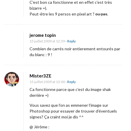
C’est bon ca fonctionne et en effet c’est très
9
bizarre =).
Peut-être les 9 persos en pixel art ?
ou pas
.
»
,
jerome topin
l
15 juillet 2009 at 12:39
- Reply
e
Combien de carrés noir entierement entourés par
Q
du blanc : 9 !
R
c
Mister3ZE
o
15 juillet 2009 at 13:00
- Reply
d
Ca fonctionne parce que c’est du image shak
e
derrière =)
d
Vous savez que l’on as emmener l’image sur
é
Photoshop pour essayer de trouver d’éventuels
c
signes? Ça craint moi je dis ^^
h
@ Jérôme :