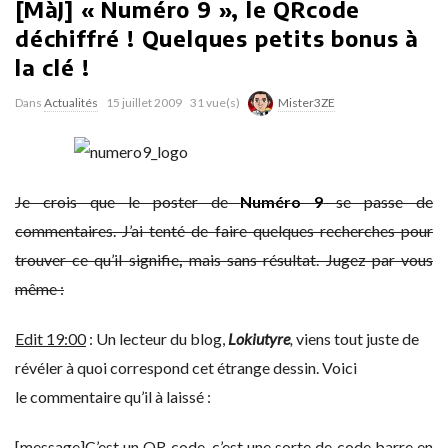
[MàJ] « Numéro 9 », le QRcode
déchiffré ! Quelques petits bonus à
la clé !
Dans
Actualités
15 juillet 2009
31 vue(s)
Mister3ZE
Je crois que le poster de
Numéro 9
se passe de
commentaires.
J’ai tenté de faire quelques recherches pour
trouver ce qu’il signifie
,
mais sans résultat. Jugez par vous
même :
Edit 19:00
: Un lecteur du blog,
Lokiutyre
,
viens tout juste de
révéler à quoi correspond cet étrange dessin. Voici
le commentaire qu’il à laissé :
[message]C’est un QR code, c’est une sorte de code barre en