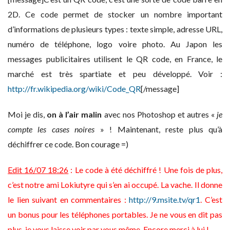
2D. Ce code permet de stocker un nombre important
d’informations de plusieurs types : texte simple, adresse URL,
numéro de téléphone, logo voire photo. Au Japon les
messages publicitaires utilisent le QR code, en France, le
marché est très spartiate et peu développé. Voir :
http://fr.wikipedia.org/wiki/Code_QR
[/message]
Moi je dis,
on à l’air malin
avec nos Photoshop et autres «
je
compte les cases noires
» ! Maintenant, reste plus qu’à
déchiffrer ce code. Bon courage =)
Edit 16/07 18:26
: Le code à été déchiffré ! Une fois de plus,
c’est notre ami Lokiutyre qui s’en ai occupé. La vache. Il donne
le lien suivant en commentaires :
http://9.msite.tv/qr1
. C’est
un bonus pour les téléphones portables. Je ne vous en dit pas
plus, je vous laisse voir par vous même. Encore merci à lui !