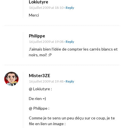
Lokiutyre
16 juillet 2009 at 18:10
- Reply
Merci
Philippe
16 juillet 2009 at 19:08
- Reply
J’aimais bien l’idée de compter les carrés blancs et
noirs, moi! :P
Mister3ZE
16 juillet 2009 at 19:48
- Reply
@ Lokiutyre :
De rien =)
@ Philippe :
Comme je te sens un peu déçu sur ce coup, je te
file en lien un image :