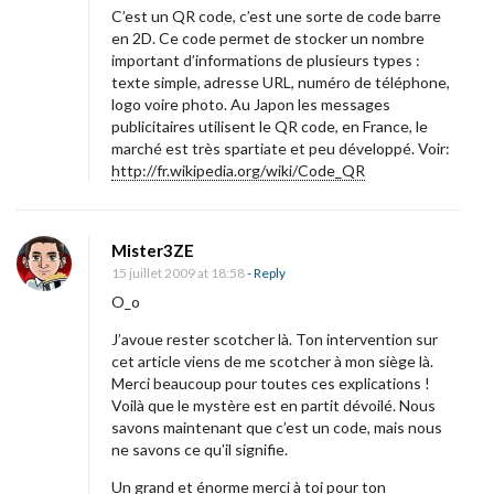
C’est un QR code, c’est une sorte de code barre
i
en 2D. Ce code permet de stocker un nombre
t
important d’informations de plusieurs types :
s
texte simple, adresse URL, numéro de téléphone,
logo voire photo. Au Japon les messages
b
publicitaires utilisent le QR code, en France, le
o
marché est très spartiate et peu développé. Voir:
n
http://fr.wikipedia.org/wiki/Code_QR
u
s
Mister3ZE
à
15 juillet 2009 at 18:58
- Reply
l
O_o
a
J’avoue rester scotcher là. Ton intervention sur
c
cet article viens de me scotcher à mon siège là.
l
Merci beaucoup pour toutes ces explications !
é
Voilà que le mystère est en partit dévoilé. Nous
savons maintenant que c’est un code, mais nous
!
ne savons ce qu’il signifie.
Un grand et énorme merci à toi pour ton