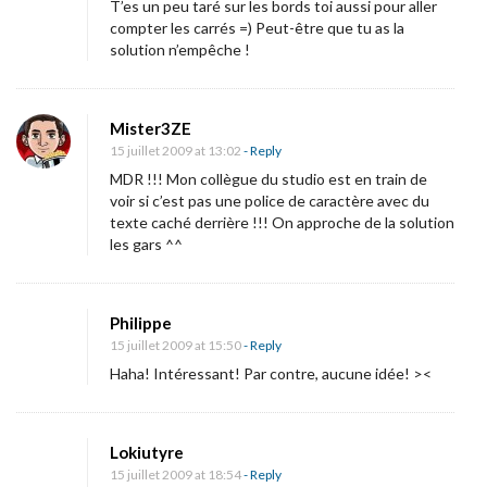
i
T’es un peu taré sur les bords toi aussi pour aller
compter les carrés =) Peut-être que tu as la
f
solution n’empêche !
f
r
é
Mister3ZE
!
15 juillet 2009 at 13:02
- Reply
MDR !!! Mon collègue du studio est en train de
Q
voir si c’est pas une police de caractère avec du
u
texte caché derrière !!! On approche de la solution
e
les gars ^^
l
q
Philippe
u
15 juillet 2009 at 15:50
- Reply
e
Haha! Intéressant! Par contre, aucune idée! ><
s
p
e
Lokiutyre
t
15 juillet 2009 at 18:54
- Reply