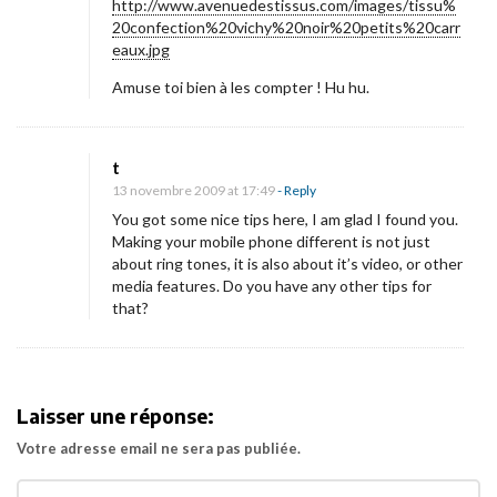
http://www.avenuedestissus.com/images/tissu%
20confection%20vichy%20noir%20petits%20carr
eaux.jpg
Amuse toi bien à les compter ! Hu hu.
t
13 novembre 2009 at 17:49
- Reply
You got some nice tips here, I am glad I found you.
Making your mobile phone different is not just
about ring tones, it is also about it’s video, or other
media features. Do you have any other tips for
that?
Laisser une réponse:
Votre adresse email ne sera pas publiée.