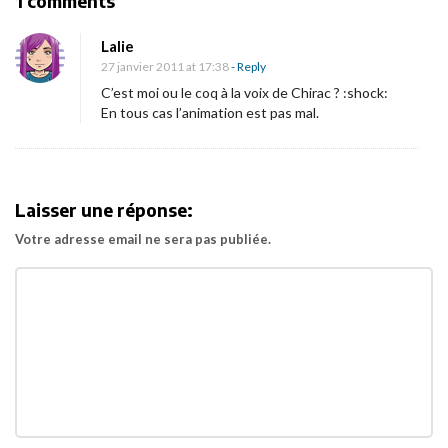
O
1 comments
t
n
i
Lalie
U
27 janvier 2011 at 17:38
- Reply
o
n
C’est moi ou le coq à la voix de Chirac ? :shock:
n
e
En tous cas l’animation est pas mal.
x
t
r
Laisser une réponse:
a
Votre adresse email ne sera pas publiée.
i
t
p
o
u
r
«