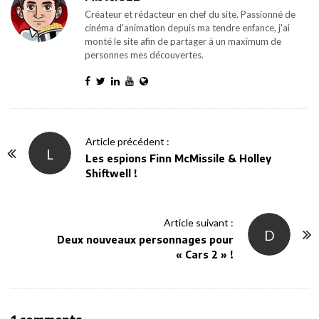
Créateur et rédacteur en chef du site. Passionné de
cinéma d'animation depuis ma tendre enfance, j'ai
monté le site afin de partager à un maximum de
personnes mes découvertes.
P
Article précédent :
L
o
Les espions Finn McMissile & Holley
Shiftwell‏ !
s
t
N
Article suivant :
D
a
Deux nouveaux personnages pour
v
« Cars 2 » !
i
g
a