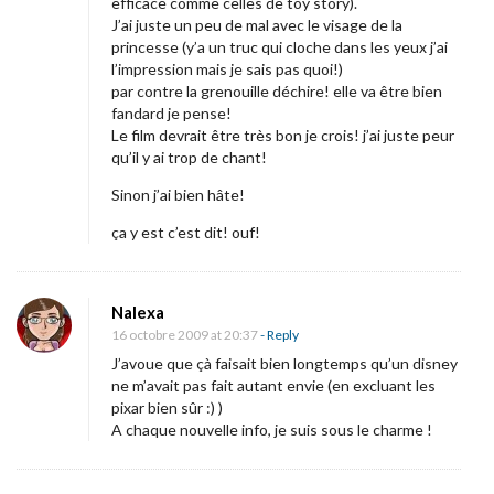
efficace comme celles de toy story).
r
J’ai juste un peu de mal avec le visage de la
d
princesse (y’a un truc qui cloche dans les yeux j’ai
e
l’impression mais je sais pas quoi!)
par contre la grenouille déchire! elle va être bien
T
fandard je pense!
i
Le film devrait être très bon je crois! j’ai juste peur
qu’il y ai trop de chant!
a
n
Sinon j’ai bien hâte!
a
ça y est c’est dit! ouf!
!
Nalexa
16 octobre 2009 at 20:37
- Reply
J’avoue que çà faisait bien longtemps qu’un disney
ne m’avait pas fait autant envie (en excluant les
pixar bien sûr :) )
A chaque nouvelle info, je suis sous le charme !