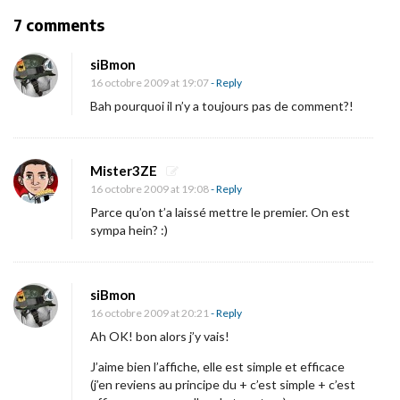
g
O
7 comments
a
n
t
siBmon
U
i
16 octobre 2009 at 19:07
- Reply
n
o
Bah pourquoi il n’y a toujours pas de comment?!
n
n
o
u
Mister3ZE
16 octobre 2009 at 19:08
- Reply
v
Parce qu’on t’a laissé mettre le premier. On est
e
sympa hein? :)
a
u
p
siBmon
o
16 octobre 2009 at 20:21
- Reply
s
Ah OK! bon alors j’y vais!
t
J’aime bien l’affiche, elle est simple et efficace
e
(j’en reviens au principe du + c’est simple + c’est