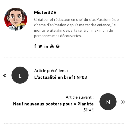
Mister3ZE
Créateur et rédacteur en chef du site. Passionné de
cinéma d'animation depuis ma tendre enfance, j'ai
monté le site afin de partager à un maximum de
personnes mes découvertes.
P
Article précédent :
L
o
L’actualité en bref ! N°03
s
t
Article suivant :
N
N
Neuf nouveaux posters pour « Planète
a
51 » !
v
i