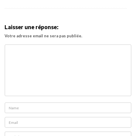
a
n
è
Laisser une réponse:
t
Votre adresse email ne sera pas publiée.
e
5
1
»
.