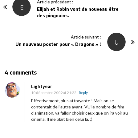
P
Article précédent :
E
o
Elijah et Robin vont de nouveau être
des pingouins.
s
t
N
Article suivant :
U
a
Un nouveau poster pour « Dragons » !
v
i
g
O
4 comments
a
n
t
Lightyear
U
i
10 décembre 2009 at 21:22
- Reply
n
o
Effectivement, plus attrayante ! Mais on se
n
contentait de l’autre avant. VU le nombre de film
n
d’animation, va falloir choisir ceux que on ira voir au
o
cinéma. Il me plait bien celui là. ;)
u
v