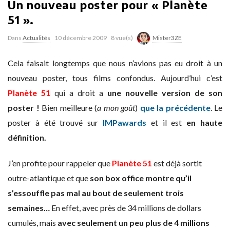
Un nouveau poster pour « Planète
51 ».
Dans
Actualités
10 décembre 2009
8 vue(s)
Mister3ZE
Cela faisait longtemps que nous n’avions pas eu droit à un
nouveau poster, tous films confondus. Aujourd’hui c’est
Planète 51
qui a droit a
une nouvelle version de son
poster !
Bien meilleure (
a mon goût
)
que la précédente
. Le
poster à été trouvé sur
IMPawards
et il est
en haute
définition.
J’en profite pour rappeler que
Planète 51
est déjà sortit
outre-atlantique et que
son box office montre qu’il
s’essouffle pas mal au bout de seulement trois
semaines…
En effet, avec près de 34 millions de dollars
cumulés, mais
avec seulement un peu plus de 4 millions