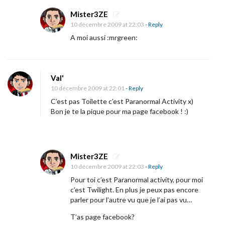
e
a
Mister3ZE
10 décembre 2009 at 22:03
- Reply
u
A moi aussi :mrgreen:
p
o
s
Val'
t
10 décembre 2009 at 22:01
- Reply
e
C’est pas Toilette c’est Paranormal Activity x)
r
Bon je te la pique pour ma page facebook ! :)
p
o
u
Mister3ZE
r
10 décembre 2009 at 22:03
- Reply
«
Pour toi c’est Paranormal activity, pour moi
c’est Twilight. En plus je peux pas encore
parler pour l’autre vu que je l’ai pas vu…
P
T’as page facebook?
l