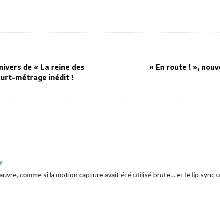
nivers de « La reine des
« En route ! », nou
ourt-métrage inédit !
y
uvre, comme si la motion capture avait été utilisé brute… et le lip sync u