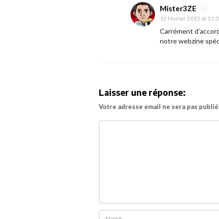
n
i
Mister3ZE
12 février 2015 at 11:
l
Carrément d’accord a
m
notre webzine spéc
s
n
o
u
Laisser une réponse:
s
Votre adresse email ne sera pas publié
p
r
o
p
o
s
e
t