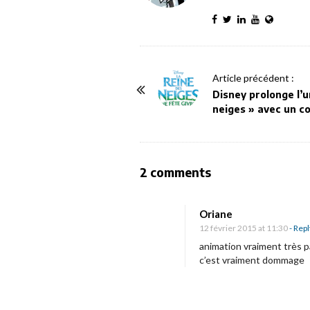
P
Article précédent :
o
Disney prolonge l’u
neiges » avec un c
s
t
N
a
O
2 comments
v
n
i
P
Oriane
g
a
12 février 2015 at 11:30
- Repl
a
t
animation vraiment très pa
c’est vraiment dommage
t
h
i
é
o
F