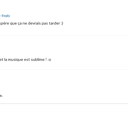
- Reply
’espère que ça ne devrais pas tarder :)
 et la musique est sublime ! :o
e.