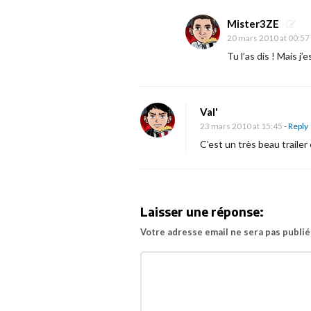
i
i
Mister3ZE
o
l
20 mars 2010 at 00:57
n
e
Tu l’as dis ! Mais j
r
p
o
Val'
23 mars 2010 at 15:45
- Reply
u
C’est un très beau trailer
r
«
L
Laisser une réponse:
’
Votre adresse email ne sera pas publié
i
l
l
u