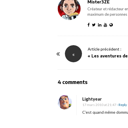
Mister3ZE
Créateur et rédacteur en
maximum de personnes 
P
Article précédent :
«
o
« Les aventures de 
s
t
N
O
4 comments
a
n
v
U
Lightyear
i
n
17 mars 2010 at 21:47
- Reply
g
t
C’est quand même dommage q
a
r
t
a