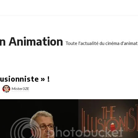
n Animation
Toute l'actualité du cinéma d'anima
lusionniste » !
Mister3ZE