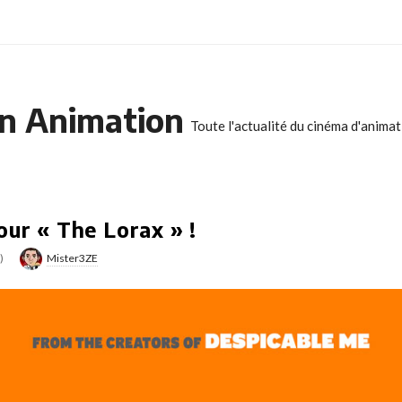
n Animation
Toute l'actualité du cinéma d'anima
our « The Lorax » !
)
Mister3ZE