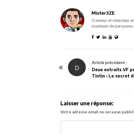
Mister3ZE
Créateur et rédacteur en
maximum de personnes 
P
Article précédent :
D
o
Deux extraits VF p
Tintin : Le secret d
s
t
N
a
Laisser une réponse:
v
Votre adresse email ne sera pas publié
i
g