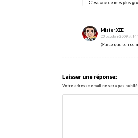
C’est une de mes plus gro
t
n
i
o
o
u
n
v
Mister3ZE
23 octobre 2009 at 14
e
(Parce que ton comm
l
l
e
f
Laisser une réponse:
e
Votre adresse email ne sera pas publié
a
t
u
r
e
t
t