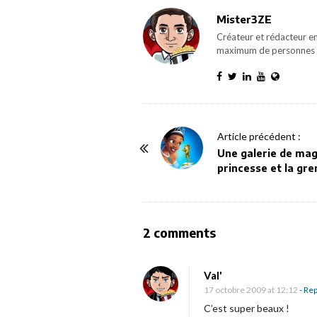
Mister3ZE
Créateur et rédacteur en
maximum de personnes 
P
Article précédent :
o
Une galerie de mag
princesse et la gren
s
t
N
a
O
2 comments
v
n
i
U
Val'
g
n
17 octobre 2009 at 12:12
- Rep
a
e
C’est super beaux !