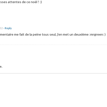
sses attentes de ce noël ! :)
:32
- Reply
entaire me fait de la peine tous seul, j’en met un deuxième :mrgreen: )
e.