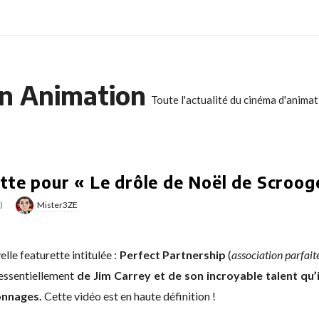
n Animation
Toute l'actualité du cinéma d'anima
tte pour « Le drôle de Noël de Scrooge
)
Mister3ZE
lle featurette intitulée :
Perfect Partnership
(
association parfaite
 essentiellement
de Jim Carrey et de son incroyable talent qu’i
onnages.
Cette vidéo est en haute définition !