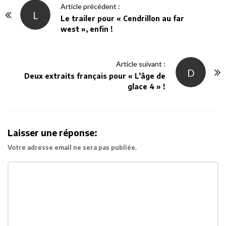
P
Article précédent :
L
o
Le trailer pour « Cendrillon au far
west », enfin !
s
t
N
Article suivant :
D
a
Deux extraits français pour « L’âge de
v
glace 4 » !
i
g
a
Laisser une réponse:
t
Votre adresse email ne sera pas publiée.
i
o
n