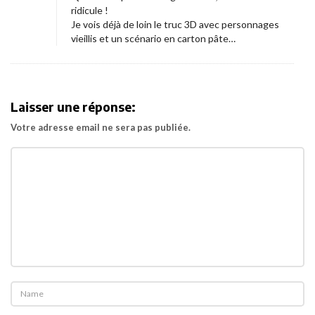
l
ridicule !
é
Je vois déjà de loin le truc 3D avec personnages
vieillis et un scénario en carton pâte…
.
«
M
Laisser une réponse:
i
Votre adresse email ne sera pas publiée.
l
o
s
u
r
M
a
r
s