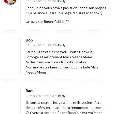
16 mars 2011 at 22:38
- Reply
w
Loool, je ne vous savais pas si virulent à son propos
S
! Ça balance aussi sur la page fan sur Facebook ;)
u
Un avis sur Roger Rabbit 2?
b
m
a
Bob
17 mars 2011 at 09:23
- Reply
r
Faut qu’il arrête d’essayer… Polar, Beowulf,
i
Scrooge et maintenant Mars Needs Moms.
n
Ni des films live ni des films d’animation.
e
Non moi je suis bien content pour le bide Mars
Needs Moms.
»
a
Raoul
n
20 mars 2011 at 11:17
- Reply
n
Ils sont a court d’imagination, et ils veulent faire
des entrées en jouant sur la renommée énorme de
u
Qui veut la peau de Roger Rabbit, c’est vraiment