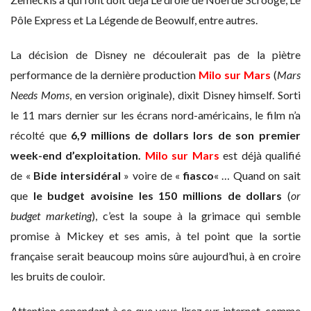
Pôle Express et La Légende de Beowulf, entre autres.
La décision de Disney ne découlerait pas de la piètre
performance de la dernière production
Milo sur Mars
(
Mars
Needs Moms
, en version originale), dixit Disney himself. Sorti
le 11 mars dernier sur les écrans nord-américains, le film n’a
récolté que
6,9 millions de dollars lors de son premier
week-end d’exploitation.
Milo sur Mars
est déjà qualifié
de «
Bide intersidéral
» voire de «
fiasco
« … Quand on sait
que
le budget avoisine les 150 millions de dollars
(
or
budget marketing
), c’est la soupe à la grimace qui semble
promise à Mickey et ses amis, à tel point que la sortie
française serait beaucoup moins sûre aujourd’hui, à en croire
les bruits de couloir.
Attention cependant à ce que vous lirez sur internet, comme