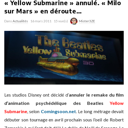
« Yellow Submarine » annulé. « Milo
sur Mars » en déroute…
Dans
Actualités
16 mars 2011
15 vue(s)
Mister3ZE
Les studios Disney ont décidé d’
annuler le remake du film
d’animation psychédélique des Beatles
Yellow
Submarine
, selon
Comingsoon.net
. Le long métrage devait
débuter son tournage en avril prochain sous l’oeil de Robert
Zemeckis à qui l’ont doit déjà Le drôle de Noël de Scrooge, Le