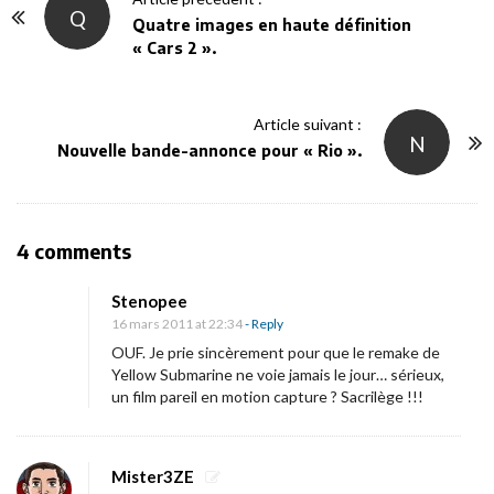
Q
o
Quatre images en haute définition
« Cars 2 ».
s
t
N
Article suivant :
N
a
Nouvelle bande-annonce pour « Rio ».
v
i
g
O
4 comments
a
n
t
Stenopee
«
i
16 mars 2011 at 22:34
- Reply
o
OUF. Je prie sincèrement pour que le remake de
Y
Yellow Submarine ne voie jamais le jour… sérieux,
n
un film pareil en motion capture ? Sacrilège !!!
e
l
l
Mister3ZE
o