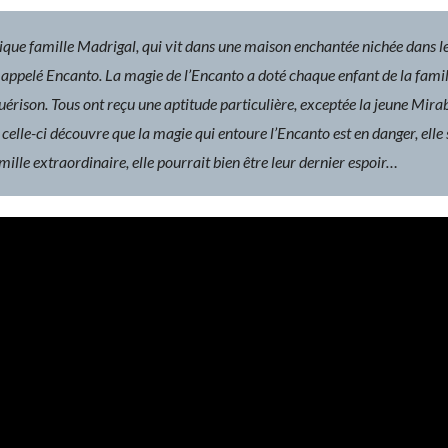
astique famille Madrigal, qui vit dans une maison enchantée nichée dans
appelé Encanto. La magie de l’Encanto a doté chaque enfant de la famil
 guérison. Tous ont reçu une aptitude particulière, exceptée la jeune Mira
celle-ci découvre que la magie qui entoure l’Encanto est en danger, elle 
mille extraordinaire, elle pourrait bien être leur dernier espoir…