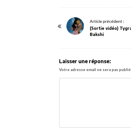
P
Article précédent :
o
(Sortie vidéo) Tygra
Bakshi
s
t
N
a
Laisser une réponse:
v
Votre adresse email ne sera pas publié
i
g
a
t
i
o
n