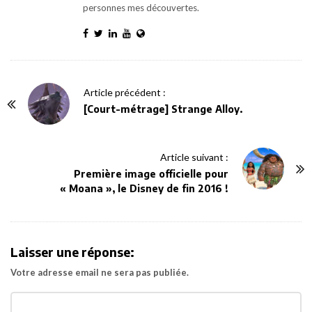
personnes mes découvertes.
P
Article précédent :
o
[Court-métrage] Strange Alloy.
s
t
Article suivant :
N
Première image officielle pour
a
« Moana », le Disney de fin 2016 !
v
i
g
Laisser une réponse:
a
Votre adresse email ne sera pas publiée.
t
i